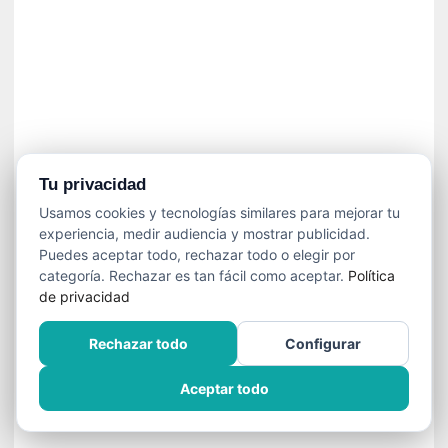
»
:
L
a
m
e
m
o
r
Tu privacidad
i
Usamos cookies y tecnologías similares para mejorar tu
a
experiencia, medir audiencia y mostrar publicidad.
d
Puedes aceptar todo, rechazar todo o elegir por
e
categoría. Rechazar es tan fácil como aceptar.
Política
l
de privacidad
o
s
Rechazar todo
Configurar
c
u
Aceptar todo
e
r
p