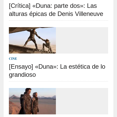
[Crítica] «Duna: parte dos»: Las
S
R
alturas épicas de Denis Villeneuve
E
C
I
E
N
T
CINE
E
[Ensayo] «Duna»: La estética de lo
S
grandioso
[
C
r
í
t
i