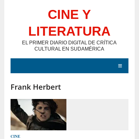
Saltar
CINE Y
al
contenido
LITERATURA
EL PRIMER DIARIO DIGITAL DE CRÍTICA
CULTURAL EN SUDAMÉRICA
MENÚ
Frank Herbert
E
N
T
R
A
D
CINE
A