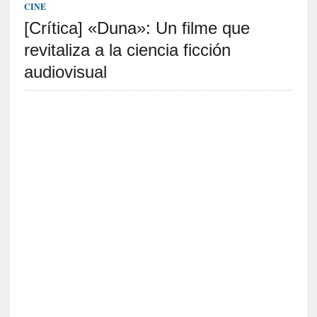
c
CINE
a
[Crítica] «Duna»: Un filme que
]
«
revitaliza a la ciencia ficción
L
audiovisual
a
n
a
t
u
r
a
l
e
z
a
d
e
l
a
s