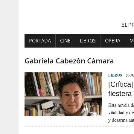
Saltar
al
contenido
EL P
PORTADA
CINE
LIBROS
ÓPERA
M
Gabriela Cabezón Cámara
LIBROS
30 J
[Crític
fiestera
Esta novela d
vitalidad y d
y desarma an