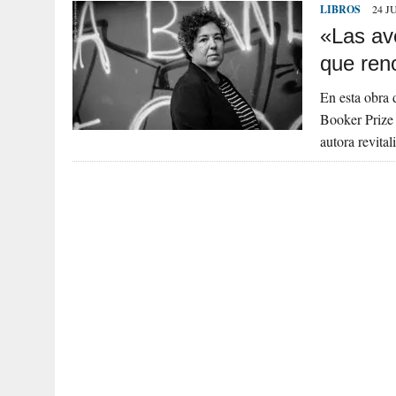
LIBROS
24 J
«Las av
que reno
En esta obra d
Booker Prize 
autora revital