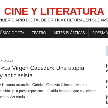
CINE Y LITERATURA
RIMER DIARIO DIGITAL DE CRÍTICA CULTURAL EN SUDAM
ÚSICA DOCTA
TEATRO
ARTES PLÁSTICAS
POESÍA 
UNIO, 2025
[
a] «La Virgen Cabeza»: Una utopía
 y anticlasista
e la autora trasandina Gabriela Cabezón Cámara desborda
iversión, y su prosa representa un latido intrépido que nos cimbra
te el poder mudo, a…
[