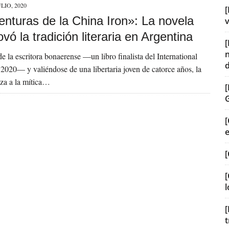
ULIO, 2020
[
enturas de la China Iron»: La novela
v
vó la tradición literaria en Argentina
e la escritora bonaerense —un libro finalista del International
2020— y valiéndose de una libertaria joven de catorce años, la
iza a la mítica…
[
[
[
l
[
t