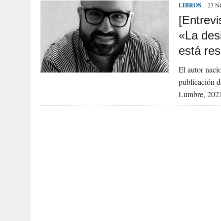
LIBROS
23 N
[Entrevi
«La desi
está res
El autor nacio
publicación d
Lumbre, 2021)