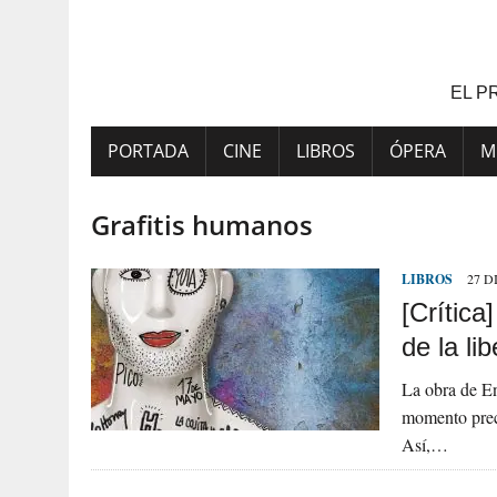
Saltar
al
contenido
EL P
PORTADA
CINE
LIBROS
ÓPERA
M
Grafitis humanos
LIBROS
27 D
[Crític
de la li
La obra de En
momento preci
Así,…