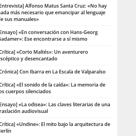
[Entrevista] Alfonso Matus Santa Cruz: «No hay
nada más necesario que emancipar al lenguaje
de sus manuales»
[Ensayo] «En conversación con Hans-Georg
Gadamer»: Ese encontrarse a sí mismo
Crítica] «Corto Maltés»: Un aventurero
escéptico y desencantado
Crónica] Con Ibarra en La Escala de Valparaíso
Crítica] «El sonido de la caída»: La memoria de
os cuerpos silenciados
Ensayo] «La odisea»: Las claves literarias de una
raslación audiovisual
Crítica] «Undine»: El mito bajo la arquitectura de
erlín