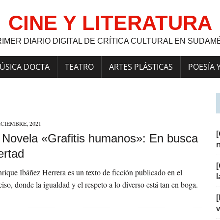
CINE Y LITERATURA
RIMER DIARIO DIGITAL DE CRÍTICA CULTURAL EN SUDAM
ÚSICA DOCTA
TEATRO
ARTES PLÁSTICAS
POESÍA 
ICIEMBRE, 2021
a] Novela «Grafitis humanos»: En busca
bertad
[
rique Ibáñez Herrera es un texto de ficción publicado en el
so, donde la igualdad y el respeto a lo diverso está tan en boga.
[
v