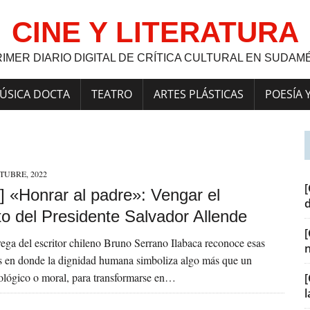
CINE Y LITERATURA
RIMER DIARIO DIGITAL DE CRÍTICA CULTURAL EN SUDAM
ÚSICA DOCTA
TEATRO
ARTES PLÁSTICAS
POESÍA 
TUBRE, 2022
[
] «Honrar al padre»: Vengar el
to del Presidente Salvador Allende
ega del escritor chileno Bruno Serrano Ilabaca reconoce esas
ias en donde la dignidad humana simboliza algo más que un
lógico o moral, para transformarse en…
[