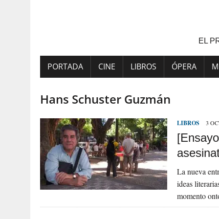
Saltar
al
contenido
EL P
PORTADA
CINE
LIBROS
ÓPERA
M
Hans Schuster Guzmán
LIBROS
3 OC
[Ensayo
asesina
La nueva entr
ideas literar
momento onto