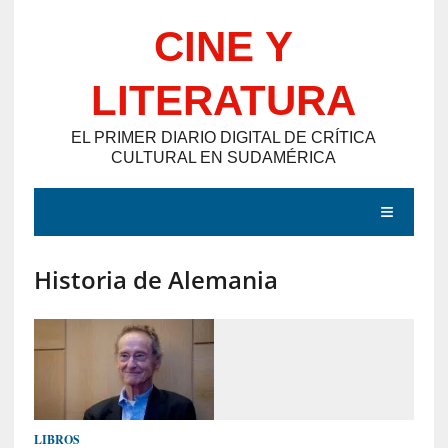
Saltar
CINE Y
al
contenido
LITERATURA
EL PRIMER DIARIO DIGITAL DE CRÍTICA
CULTURAL EN SUDAMÉRICA
MENÚ
Historia de Alemania
E
N
T
R
A
D
LIBROS
A