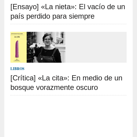
[Ensayo] «La nieta»: El vacío de un
S
R
país perdido para siempre
E
C
I
E
N
T
LIBROS
E
[Crítica] «La cita»: En medio de un
S
bosque vorazmente oscuro
[
C
r
í
t
i