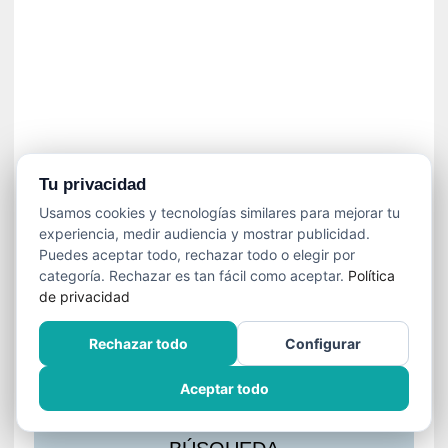
s
l
a
c
i
ó
n
a
u
Tu privacidad
d
Usamos cookies y tecnologías similares para mejorar tu
i
experiencia, medir audiencia y mostrar publicidad.
o
Puedes aceptar todo, rechazar todo o elegir por
v
categoría. Rechazar es tan fácil como aceptar.
Política
i
de privacidad
s
u
Rechazar todo
Configurar
a
l
Aceptar todo