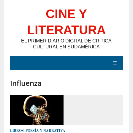
Saltar
CINE Y
al
contenido
LITERATURA
EL PRIMER DIARIO DIGITAL DE CRÍTICA
CULTURAL EN SUDAMÉRICA
MENÚ
Influenza
E
N
T
R
A
D
LIBROS
,
POESÍA Y NARRATIVA
A