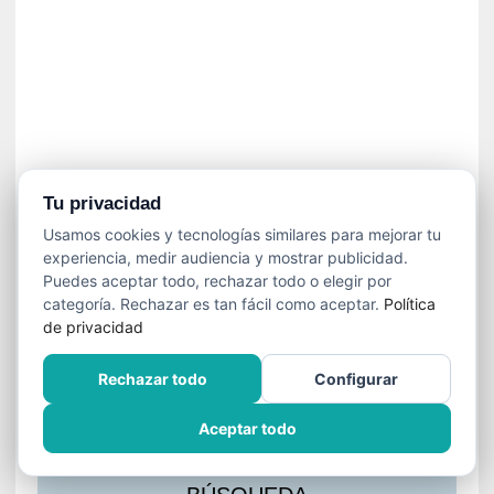
s
l
a
c
i
ó
n
a
u
Tu privacidad
d
Usamos cookies y tecnologías similares para mejorar tu
i
experiencia, medir audiencia y mostrar publicidad.
o
Puedes aceptar todo, rechazar todo o elegir por
v
categoría. Rechazar es tan fácil como aceptar.
Política
i
de privacidad
s
u
Rechazar todo
Configurar
a
l
Aceptar todo