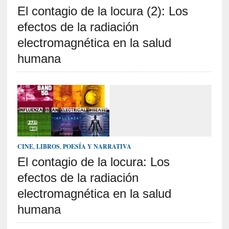
El contagio de la locura (2): Los
S
R
efectos de la radiación
E
electromagnética en la salud
C
humana
I
E
N
T
E
S
CINE
,
LIBROS
,
POESÍA Y NARRATIVA
El contagio de la locura: Los
[
C
efectos de la radiación
r
electromagnética en la salud
í
t
humana
i