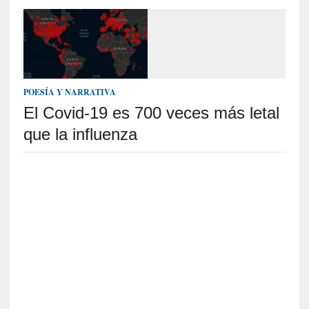
c
a
]
«
L
o
p
POESÍA Y NARRATIVA
r
El Covid-19 es 700 veces más letal
o
que la influenza
h
i
b
i
d
o
»
:
L
a
s
v