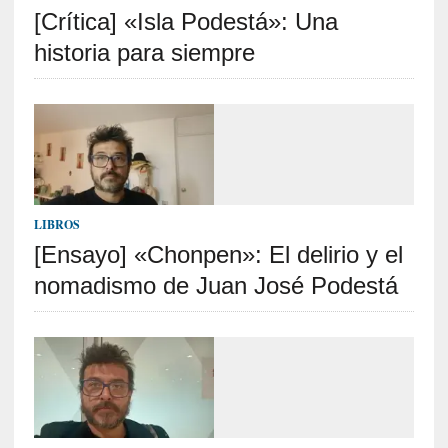
[Crítica] «Isla Podestá»: Una
S
R
historia para siempre
E
C
I
E
N
T
LIBROS
E
[Ensayo] «Chonpen»: El delirio y el
S
nomadismo de Juan José Podestá
[
C
r
í
t
i