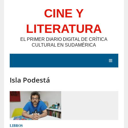
Saltar
CINE Y
al
contenido
LITERATURA
EL PRIMER DIARIO DIGITAL DE CRÍTICA
CULTURAL EN SUDAMÉRICA
MENÚ
Isla Podestá
E
N
T
R
A
D
LIBROS
A