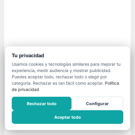
»
:
L
a
m
e
m
o
r
Tu privacidad
i
Usamos cookies y tecnologías similares para mejorar tu
a
experiencia, medir audiencia y mostrar publicidad.
d
Puedes aceptar todo, rechazar todo o elegir por
e
categoría. Rechazar es tan fácil como aceptar.
Política
l
de privacidad
o
s
Rechazar todo
Configurar
c
u
Aceptar todo
e
r
p