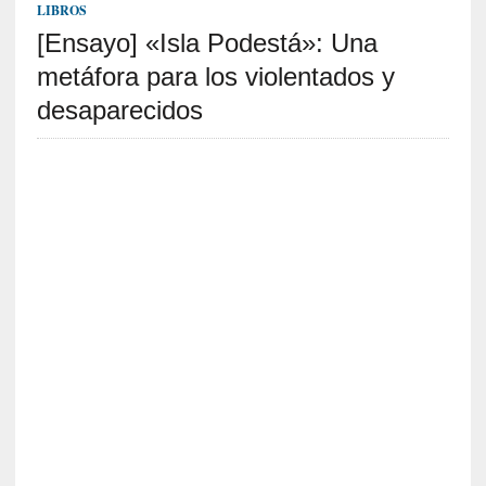
c
LIBROS
a
[Ensayo] «Isla Podestá»: Una
]
«
metáfora para los violentados y
L
desaparecidos
a
n
a
t
u
r
a
l
e
z
a
d
e
l
a
s