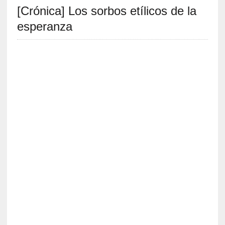
[Crónica] Los sorbos etílicos de la
S
R
esperanza
E
C
I
E
N
T
E
S
[
E
n
s
a
y