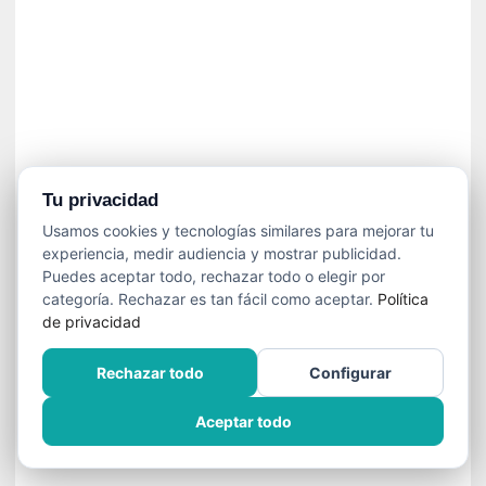
í
t
i
c
a
]
«
C
o
Tu privacidad
r
Usamos cookies y tecnologías similares para mejorar tu
t
experiencia, medir audiencia y mostrar publicidad.
o
Puedes aceptar todo, rechazar todo o elegir por
M
categoría. Rechazar es tan fácil como aceptar.
Política
a
de privacidad
l
t
Rechazar todo
Configurar
é
s
Aceptar todo
»
:
U