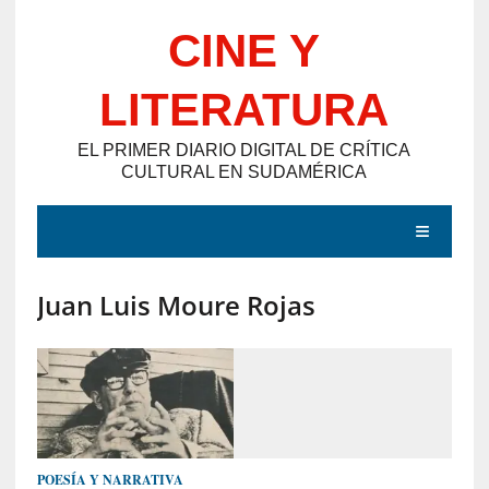
Saltar
CINE Y
al
contenido
LITERATURA
EL PRIMER DIARIO DIGITAL DE CRÍTICA
CULTURAL EN SUDAMÉRICA
MENÚ
Juan Luis Moure Rojas
E
N
T
R
A
D
POESÍA Y NARRATIVA
A