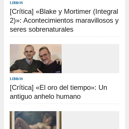
c
LIBROS
a
[Crítica] «Blake y Mortimer (Integral
]
«
2)»: Acontecimientos maravillosos y
L
seres sobrenaturales
o
p
r
o
h
i
b
i
LIBROS
d
[Crítica] «El oro del tiempo»: Un
o
»
antiguo anhelo humano
:
L
a
s
v