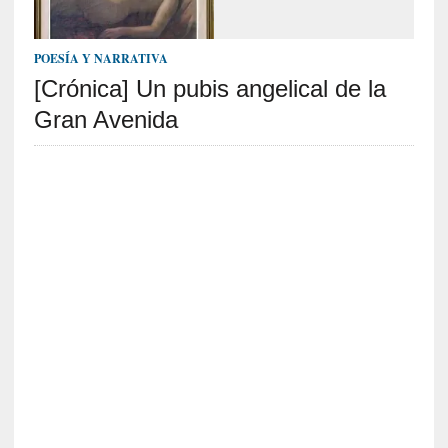
i
r
t
POESÍA Y NARRATIVA
u
[Crónica] Un pubis angelical de la
d
Gran Avenida
e
s
y
d
e
f
e
c
t
o
s
d
e
l
a