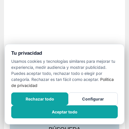
s
l
a
c
i
ó
n
a
u
Tu privacidad
d
Usamos cookies y tecnologías similares para mejorar tu
i
experiencia, medir audiencia y mostrar publicidad.
o
Puedes aceptar todo, rechazar todo o elegir por
v
categoría. Rechazar es tan fácil como aceptar.
Política
i
de privacidad
s
u
Rechazar todo
Configurar
a
l
Aceptar todo