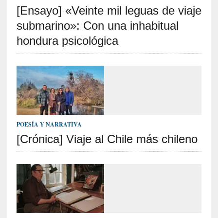
[Ensayo] «Veinte mil leguas de viaje
S
R
submarino»: Con una inhabitual
E
hondura psicológica
C
I
E
N
T
E
S
POESÍA Y NARRATIVA
[Crónica] Viaje al Chile más chileno
[
C
r
í
t
i