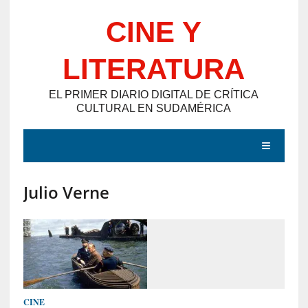
Saltar
CINE Y
al
contenido
LITERATURA
EL PRIMER DIARIO DIGITAL DE CRÍTICA
CULTURAL EN SUDAMÉRICA
MENÚ
Julio Verne
E
N
T
R
A
D
CINE
A