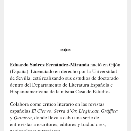
y
:
L
a
s
m
e
m
***
o
r
Eduardo Suárez Fernández-Miranda
nació en Gijón
i
a
(España). Licenciado en derecho por la Universidad
s
de Sevilla, está realizando sus estudios de doctorado
n
dentro del Departamento de Literatura Española e
o
Hispanoamericana de la misma Casa de Estudios.
v
e
Colabora como crítico literario en las revistas
l
españolas
El Ciervo, Serra d’Or, Llegir.cat, Gràffica
a
y
Quimera
, donde lleva a cabo una serie de
d
entrevistas a escritores, editores y traductores,
a
nacionales y extranjeros.