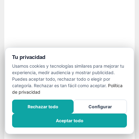
»
:
L
a
m
e
m
o
r
Tu privacidad
i
Usamos cookies y tecnologías similares para mejorar tu
a
experiencia, medir audiencia y mostrar publicidad.
d
Puedes aceptar todo, rechazar todo o elegir por
e
categoría. Rechazar es tan fácil como aceptar.
Política
l
de privacidad
o
s
Rechazar todo
Configurar
c
u
Aceptar todo
e
r
p