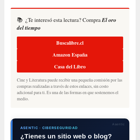
E
l
e
📚
¿Te interesó esta lectura? Compra
El oro
x
del tiempo
t
r
a
Buscalibre.cl
n
Amazon España
j
e
Casa del Libro
r
o
Cine y Literatura puede recibir una pequeña comisión por las
»
compras realizadas a través de estos enlaces, sin costo
:
adicional para ti. Es una de las formas en que sostenemos el
L
medio.
a
b
a
n
Asentic
ASENTIC · CIBERSEGURIDAD
a
¿Tienes un sitio web o blog?
l