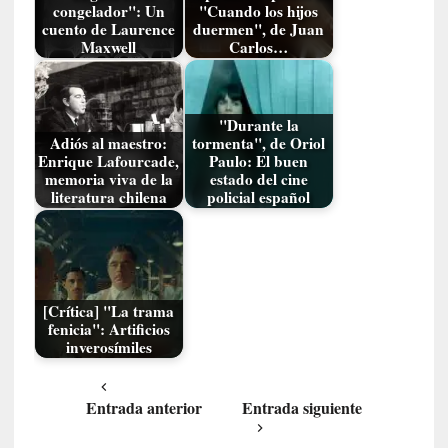
u
congelador": Un
"Cuando los hijos
s
cuento de Laurence
duermen", de Juan
S
Maxwell
Carlos…
a
n
t
"Durante la
a
Adiós al maestro:
tormenta", de Oriol
C
Enrique Lafourcade,
Paulo: El buen
r
memoria viva de la
estado del cine
literatura chilena
policial español
u
z
:
«
N
o
[Crítica] "La trama
fenicia": Artificios
h
inverosímiles
a
y
n
Entrada anterior
Entrada siguiente
a
d