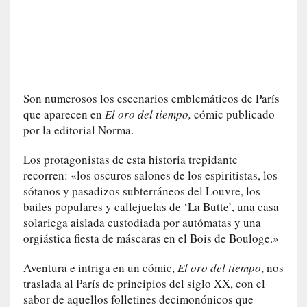
a
t
u
r
a
l
Son numerosos los escenarios emblemáticos de París
e
que aparecen en
El oro del tiempo,
cómic publicado
z
por la editorial Norma.
a
h
Los protagonistas de esta historia trepidante
u
recorren: «los oscuros salones de los espiritistas, los
m
sótanos y pasadizos subterráneos del Louvre, los
a
bailes populares y callejuelas de ‘La Butte’, una casa
n
solariega aislada custodiada por autómatas y una
a
orgiástica fiesta de máscaras en el Bois de Bouloge.»
[
Aventura e intriga en un cómic,
El oro del tiempo
, nos
C
r
traslada al París de principios del siglo XX, con el
ó
sabor de aquellos folletines decimonónicos que