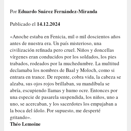
c
o
Eduardo Suárez Fernández-Miranda
Por
s
14.12.2024
a
Publicado el
s
«Anoche estaba en Fenicia, mil o mil doscientos años
i
n
antes de nuestra era. Un país misterioso, una
v
civilización refinada pero cruel. Niños y doncellas
i
vírgenes eran conducidos por los soldados, los pies
s
trabados, rodeados por la muchedumbre. La multitud
i
declamaba los nombres de Baal y Moloch, como si
b
entrara en trance. De repente, cobra vida, la cabeza se
l
alzaba, sus ojos rojos brillaban, su mandíbula se
e
abría, escupiendo llamas y humo ocre. Entonces por
s
una especie de pasarela suspendida, los niños, uno a
»
uno, se acercaban, y los sacerdotes los empujaban a
:
la boca del ídolo. Por supuesto, me desperté
R
gritando».
e
Théo Lemoine
a