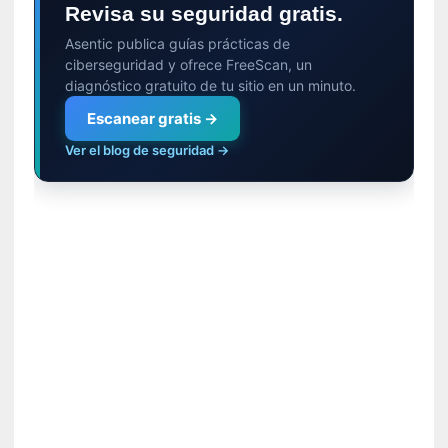
Revisa su seguridad gratis.
i
d
Asentic publica guías prácticas de
a
ciberseguridad y ofrece FreeScan, un
d
diagnóstico gratuito de tu sitio en un minuto.
d
Escanear gratis →
e
l
Ver el blog de seguridad →
a
v
i
o
l
e
n
c
i
a
[
E