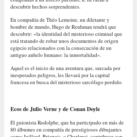
a
descubrir hechos sorprendentes.
]
«
En compañía de Théo Lemoine, un diletante y
L
hombre de mundo, Hugo de Reuhman tendrá que
o
descubrir: «la identidad del misterioso criminal que
p
está tratando de robar unos documentos de origen
r
egipcio relacionados con la consecución de un
o
antiguo anhelo humano: la inmortalidad».
h
i
Aquel es el inicio de una aventura que, surcada por
b
inesperados peligros, les llevará por la capital
i
francesa en busca del misterioso sarcófago perdido.
d
o
»
:
Ecos de Julio Verne y de Conan Doyle
L
a
El guionista Rodolphe, que ha participado en más de
s
80 álbumes en compañía de prestigiosos dibujantes
v
como Juillard, Brignais, o Charleroi, contribuye con