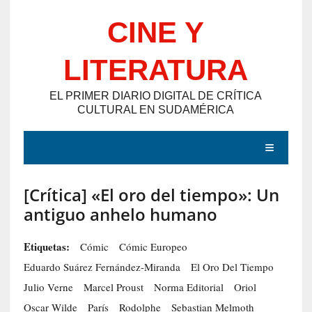
Saltar
CINE Y
al
contenido
LITERATURA
EL PRIMER DIARIO DIGITAL DE CRÍTICA
CULTURAL EN SUDAMÉRICA
MENÚ
[Crítica] «El oro del tiempo»: Un
E
antiguo anhelo humano
N
T
Etiquetas:
Cómic
Cómic Europeo
R
Eduardo Suárez Fernández-Miranda
El Oro Del Tiempo
A
Julio Verne
Marcel Proust
Norma Editorial
Oriol
D
Oscar Wilde
París
Rodolphe
Sebastian Melmoth
A