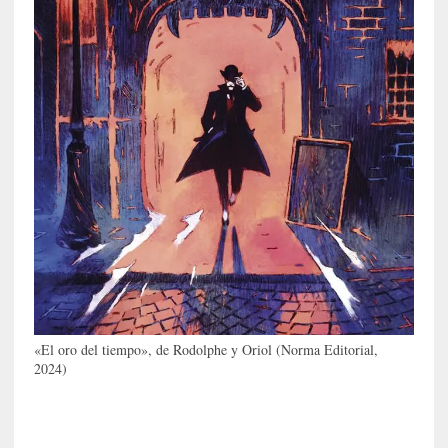
r
o
P
a
s
c
a
l
G
a
l
l
o
i
s
d
«El oro del tiempo», de Rodolphe y Oriol (Norma Editorial,
e
2024)
b
u
t
a