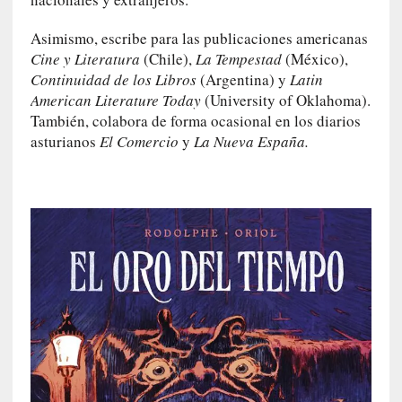
s
Asimismo, escribe para las publicaciones americanas
[
Cine y Literatura
(Chile),
La Tempestad
(México),
C
Continuidad de los Libros
(Argentina) y
Latin
o
American Literature Today
(University of Oklahoma).
n
También, colabora de forma ocasional en los diarios
c
asturianos
El Comercio
y
La Nueva España.
i
e
r
t
o
]
E
l
m
a
e
s
t