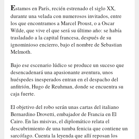
l
E
stamos en París, recién estrenado el siglo XX,
i
d
durante una velada con numerosos invitados, entre
a
los que encontramos a Marcel Proust, o a Oscar
d
Wilde, que vive el que será su último año: se había
e
trasladado a la capital francesa, después de su
s
ignominioso encierro, bajo el nombre de Sebastian
q
Melmoth.
u
e
Bajo ese escenario lúdico se produce un suceso que
l
desencadenará una apasionante aventura, unos
o
huéspedes inesperados entran en el despacho del
s
anfitrión, Hugo de Reuhman, donde se encuentra su
a
caja fuerte.
d
u
El objetivo del robo serán unas cartas del italiano
l
Bernardino Drovetti, embajador de Francia en El
t
Cairo. En las misivas, el diplomático relata el
o
descubrimiento de una tumba fenicia que contiene un
s
sarcófago. Cuenta la leyenda que allí reposan los
e