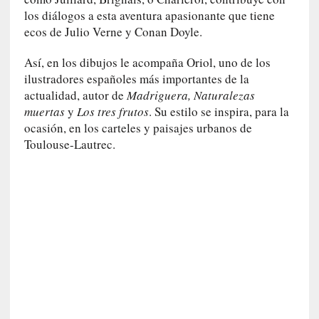
i
los diálogos a esta aventura apasionante que tiene
r
ecos de Julio Verne y Conan Doyle.
t
u
Así, en los dibujos le acompaña Oriol, uno de los
d
ilustradores españoles más importantes de la
e
actualidad, autor de
Madriguera, Naturalezas
s
muertas
y
Los tres frutos
. Su estilo se inspira, para la
y
ocasión, en los carteles y paisajes urbanos de
d
e
Toulouse-Lautrec.
f
e
c
t
o
s
d
e
l
a
n