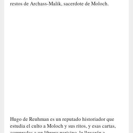
restos de Archass-Malik, sacerdote de Moloch.
v
i
t
a
n
n
o
m
b
r
a
r
[
C
r
í
t
Hugo de Reuhman es un reputado historiador que
i
estudia el culto a Moloch y sus ritos, y esas cartas,
c
compradas a un librero parisino, le llevarán a