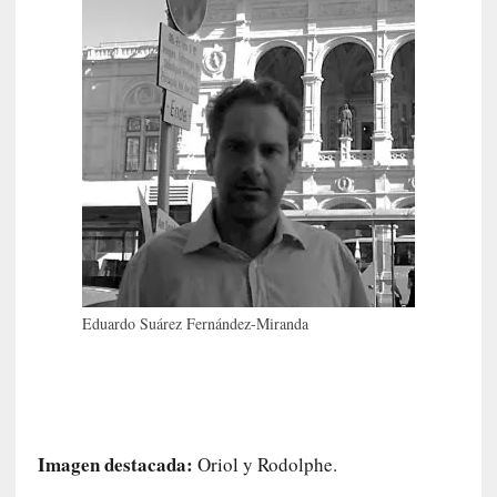
c
a
N
a
c
i
o
n
a
l
[
E
Eduardo Suárez Fernández-Miranda
n
s
a
y
o
]
Imagen destacada:
Oriol y Rodolphe.
«