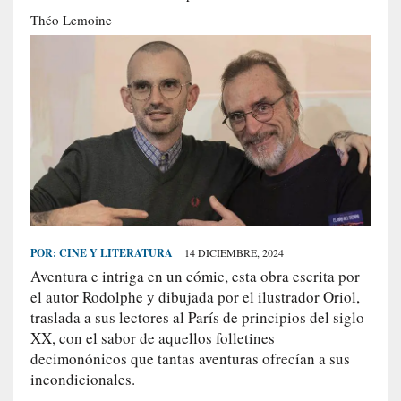
S
Théo Lemoine
R
E
C
I
E
N
T
E
S
POR:
CINE Y LITERATURA
14 DICIEMBRE, 2024
Aventura e intriga en un cómic, esta obra escrita por
[
el autor Rodolphe y dibujada por el ilustrador Oriol,
C
traslada a sus lectores al París de principios del siglo
r
XX, con el sabor de aquellos folletines
í
decimonónicos que tantas aventuras ofrecían a sus
t
incondicionales.
i