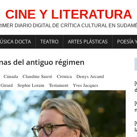
CINE Y LITERATURA
RIMER DIARIO DIGITAL DE CRÍTICA CULTURAL EN SUDAM
ÚSICA DOCTA
TEATRO
ARTES PLÁSTICAS
POESÍA 
inas del antiguo régimen
Cánada
Claudine Sauvé
Crónica
Denys Arcand
[
Girard
Sophie Lorain
Testament
Yves Jacques
[