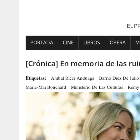
Saltar
al
contenido
EL P
PORTADA
CINE
LIBROS
ÓPERA
M
[Crónica] En memoria de las ru
Etiquetas:
Aníbal Ricci Anduaga
Barrio Diez De Julio
Marie-Mai Bouchard
Ministerio De Las Culturas
Rémy 