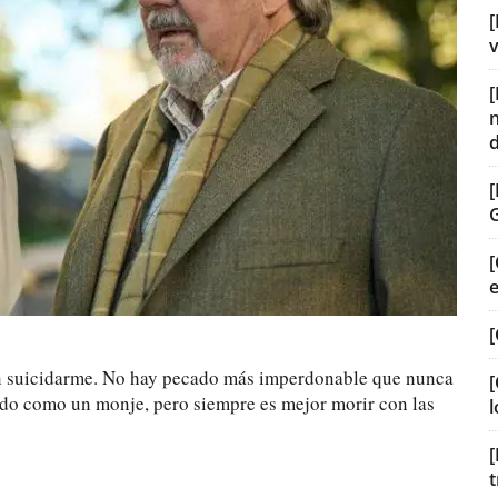
[
v
[
[
 en suicidarme. No hay pecado más imperdonable que nunca
[
ado como un monje, pero siempre es mejor morir con las
l
[
t