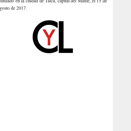
undado en la ciudad de Talca, capital del Maule, el 15 de
gosto de 2017.