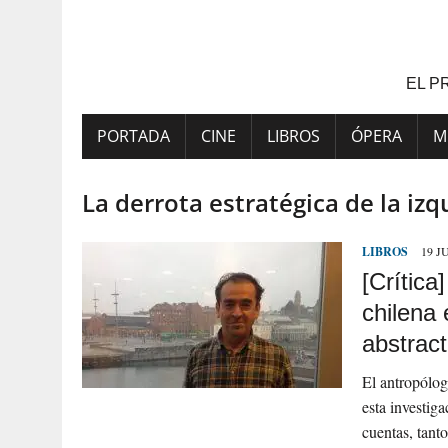
Saltar
al
contenido
EL P
PORTADA
CINE
LIBROS
ÓPERA
M
La derrota estratégica de la iz
LIBROS
19 J
[Crítica
chilena
abstrac
El antropólo
esta investig
cuentas, tant