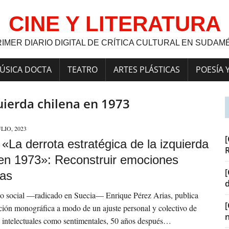
CINE Y LITERATURA
RIMER DIARIO DIGITAL DE CRÍTICA CULTURAL EN SUDAM
ÚSICA DOCTA
TEATRO
ARTES PLÁSTICAS
POESÍA 
quierda chilena en 1973
ULIO, 2023
[
] «La derrota estratégica de la izquierda
 en 1973»: Reconstruir emociones
[
tas
go social —radicado en Suecia— Enrique Pérez Arias, publica
ación monográfica a modo de un ajuste personal y colectivo de
o intelectuales como sentimentales, 50 años después…