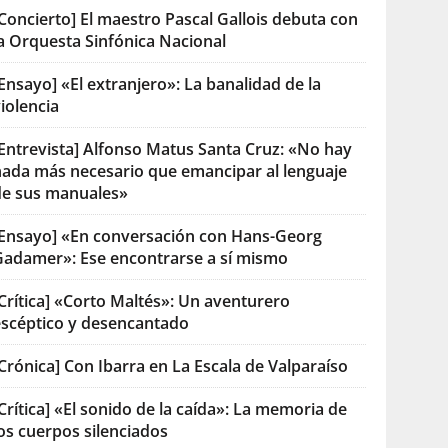
Concierto] El maestro Pascal Gallois debuta con
la Orquesta Sinfónica Nacional
Ensayo] «El extranjero»: La banalidad de la
iolencia
[Entrevista] Alfonso Matus Santa Cruz: «No hay
nada más necesario que emancipar al lenguaje
de sus manuales»
[Ensayo] «En conversación con Hans-Georg
Gadamer»: Ese encontrarse a sí mismo
Crítica] «Corto Maltés»: Un aventurero
escéptico y desencantado
Crónica] Con Ibarra en La Escala de Valparaíso
Crítica] «El sonido de la caída»: La memoria de
os cuerpos silenciados