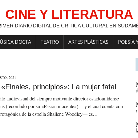
CINE Y LITERATURA
RIMER DIARIO DIGITAL DE CRÍTICA CULTURAL EN SUDAM
ÚSICA DOCTA
TEATRO
ARTES PLÁSTICAS
POESÍA 
STO, 2021
[
] «Finales, principios»: La mujer fatal
ito audiovisual del siempre motivante director estadounidense
s (recordado por su «Pasión inocente») —y el cual cuenta con
protagónica de la estrella Shailene Woodley— es…
[