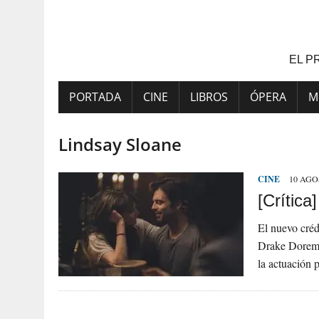
Saltar
al
contenido
EL P
PORTADA
CINE
LIBROS
ÓPERA
M
Lindsay Sloane
CINE
10 AGO
[Crítica
El nuevo créd
Drake Doremu
la actuación 