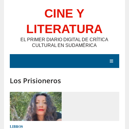
Saltar
CINE Y
al
contenido
LITERATURA
EL PRIMER DIARIO DIGITAL DE CRÍTICA
CULTURAL EN SUDAMÉRICA
MENÚ
Los Prisioneros
E
N
T
R
A
D
LIBROS
A