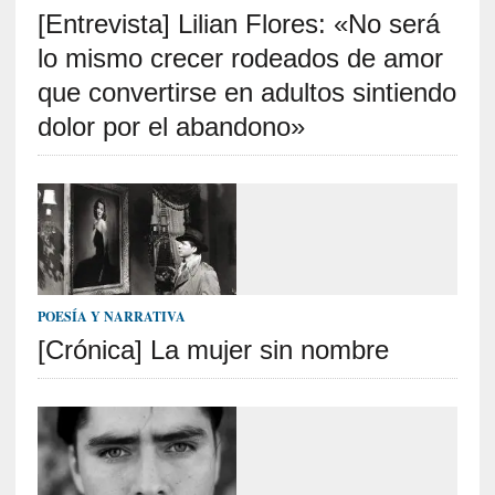
[Entrevista] Lilian Flores: «No será
S
R
lo mismo crecer rodeados de amor
E
que convertirse en adultos sintiendo
C
dolor por el abandono»
I
E
N
T
E
S
POESÍA Y NARRATIVA
[Crónica] La mujer sin nombre
[
C
r
í
t
i