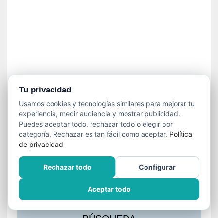
s
l
a
c
i
ó
n
a
u
Tu privacidad
d
Usamos cookies y tecnologías similares para mejorar tu
i
experiencia, medir audiencia y mostrar publicidad.
o
Puedes aceptar todo, rechazar todo o elegir por
v
categoría. Rechazar es tan fácil como aceptar.
Política
i
de privacidad
s
u
Rechazar todo
Configurar
a
l
Aceptar todo