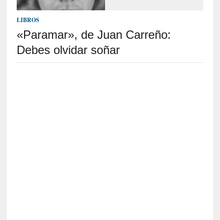
c
a
LIBROS
]
«
«Paramar», de Juan Carreño:
L
Debes olvidar soñar
o
p
r
o
h
i
b
i
d
o
»
:
L
a
s
v