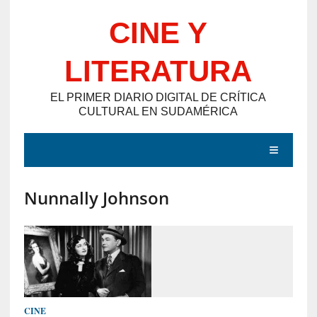
Saltar
CINE Y
al
contenido
LITERATURA
EL PRIMER DIARIO DIGITAL DE CRÍTICA
CULTURAL EN SUDAMÉRICA
MENÚ
Nunnally Johnson
E
N
T
R
A
D
CINE
A