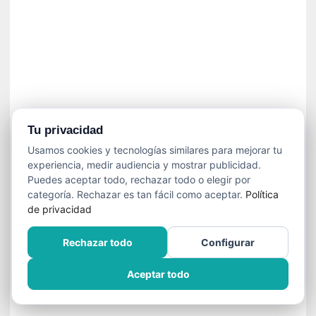
n
f
ó
n
i
c
a
N
a
Tu privacidad
c
Usamos cookies y tecnologías similares para mejorar tu
i
experiencia, medir audiencia y mostrar publicidad.
o
Puedes aceptar todo, rechazar todo o elegir por
n
categoría. Rechazar es tan fácil como aceptar.
Política
a
de privacidad
l
d
Rechazar todo
Configurar
e
C
Aceptar todo
h
i
l