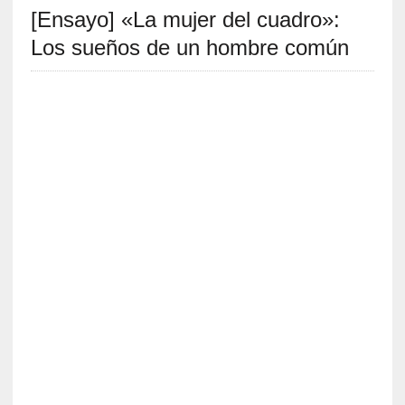
[Ensayo] «La mujer del cuadro»:
S
R
Los sueños de un hombre común
E
C
I
E
N
T
E
S
[
C
r
ó
n
i