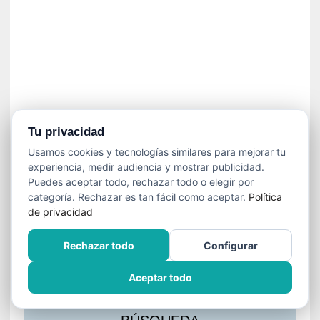
s
l
a
c
i
ó
n
a
u
Tu privacidad
d
Usamos cookies y tecnologías similares para mejorar tu
i
experiencia, medir audiencia y mostrar publicidad.
o
Puedes aceptar todo, rechazar todo o elegir por
v
categoría. Rechazar es tan fácil como aceptar.
Política
i
de privacidad
s
u
Rechazar todo
Configurar
a
l
Aceptar todo