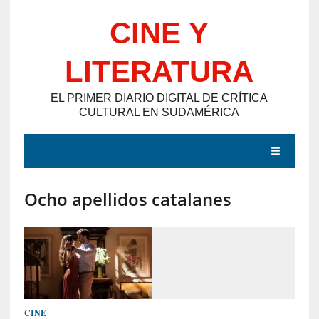
Saltar
CINE Y
al
contenido
LITERATURA
EL PRIMER DIARIO DIGITAL DE CRÍTICA
CULTURAL EN SUDAMÉRICA
MENÚ
Ocho apellidos catalanes
E
N
T
R
A
D
CINE
A