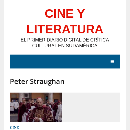
Saltar
CINE Y
al
contenido
LITERATURA
EL PRIMER DIARIO DIGITAL DE CRÍTICA
CULTURAL EN SUDAMÉRICA
MENÚ
Peter Straughan
E
N
T
R
A
D
CINE
A