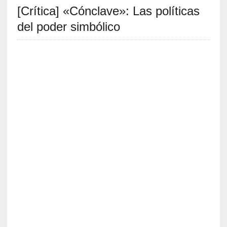
[Crítica] «Cónclave»: Las políticas
S
R
del poder simbólico
E
C
I
E
N
T
E
S
[
E
n
s
a
y