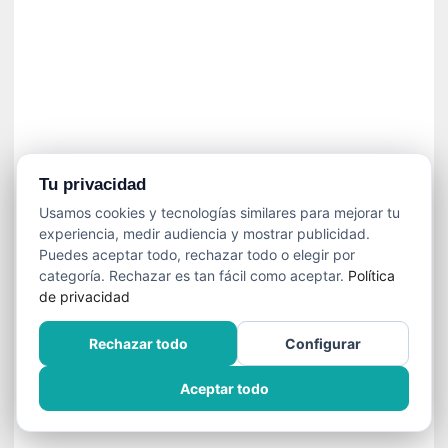
í
t
i
c
a
]
«
C
o
Tu privacidad
r
Usamos cookies y tecnologías similares para mejorar tu
t
experiencia, medir audiencia y mostrar publicidad.
o
Puedes aceptar todo, rechazar todo o elegir por
M
categoría. Rechazar es tan fácil como aceptar.
Política
a
de privacidad
l
t
Rechazar todo
Configurar
é
s
Aceptar todo
»
:
U