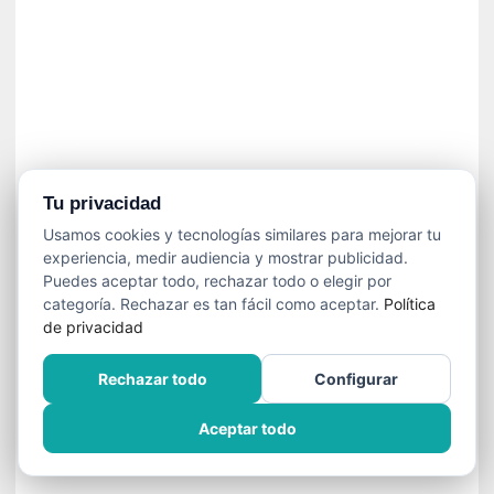
]
C
o
n
I
b
a
r
r
Tu privacidad
a
Usamos cookies y tecnologías similares para mejorar tu
e
experiencia, medir audiencia y mostrar publicidad.
n
Puedes aceptar todo, rechazar todo o elegir por
L
categoría. Rechazar es tan fácil como aceptar.
Política
a
de privacidad
E
s
Rechazar todo
Configurar
c
a
Aceptar todo
l
a
d