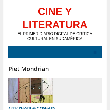
Saltar
CINE Y
al
contenido
LITERATURA
EL PRIMER DIARIO DIGITAL DE CRÍTICA
CULTURAL EN SUDAMÉRICA
MENÚ
Piet Mondrian
E
N
T
R
A
D
ARTES PLÁSTICAS Y VISUALES
A