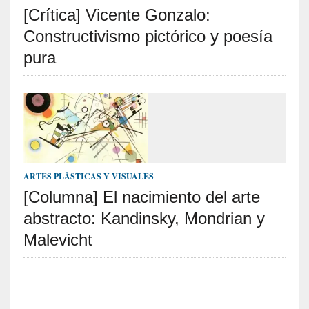
[Crítica] Vicente Gonzalo:
S
R
Constructivismo pictórico y poesía
E
pura
C
I
E
N
T
E
S
ARTES PLÁSTICAS Y VISUALES
[Columna] El nacimiento del arte
abstracto: Kandinsky, Mondrian y
[
C
Malevicht
r
í
t
i