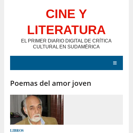
Saltar
CINE Y
al
contenido
LITERATURA
EL PRIMER DIARIO DIGITAL DE CRÍTICA
CULTURAL EN SUDAMÉRICA
MENÚ
Poemas del amor joven
E
N
T
R
A
D
LIBROS
A