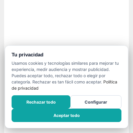
í
t
i
c
a
]
«
C
o
Tu privacidad
r
Usamos cookies y tecnologías similares para mejorar tu
t
experiencia, medir audiencia y mostrar publicidad.
o
Puedes aceptar todo, rechazar todo o elegir por
M
categoría. Rechazar es tan fácil como aceptar.
Política
a
de privacidad
l
t
Rechazar todo
Configurar
é
s
Aceptar todo
»
:
U