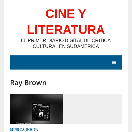
Saltar
CINE Y
al
contenido
LITERATURA
EL PRIMER DIARIO DIGITAL DE CRÍTICA
CULTURAL EN SUDAMÉRICA
MENÚ
Ray Brown
E
N
T
R
A
D
MÚSICA DOCTA
A