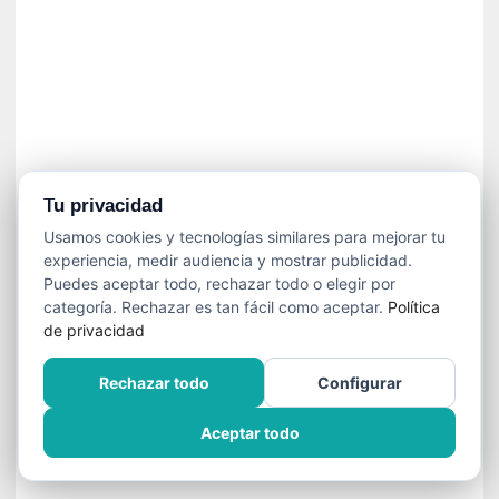
n
e
c
e
s
a
r
i
o
Tu privacidad
q
Usamos cookies y tecnologías similares para mejorar tu
u
experiencia, medir audiencia y mostrar publicidad.
e
Puedes aceptar todo, rechazar todo o elegir por
e
categoría. Rechazar es tan fácil como aceptar.
Política
m
de privacidad
a
n
Rechazar todo
Configurar
c
i
Aceptar todo
p
a
r