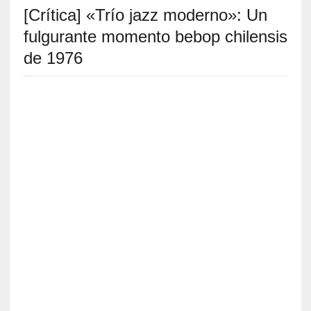
[Crítica] «Trío jazz moderno»: Un
S
R
fulgurante momento bebop chilensis
E
de 1976
C
I
E
N
T
E
S
[
E
n
t
r
e