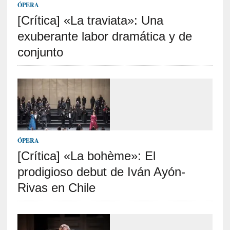
v
ÓPERA
i
[Crítica] «La traviata»: Una
s
t
exuberante labor dramática y de
a
conjunto
]
M
a
d
r
e
d
e
ÓPERA
v
[Crítica] «La bohème»: El
í
c
prodigioso debut de Iván Ayón-
t
Rivas en Chile
i
m
a
d