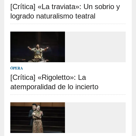
[Crítica] «La traviata»: Un sobrio y
S
R
logrado naturalismo teatral
E
C
I
E
N
T
ÓPERA
E
[Crítica] «Rigoletto»: La
S
atemporalidad de lo incierto
[
E
n
t
r
e