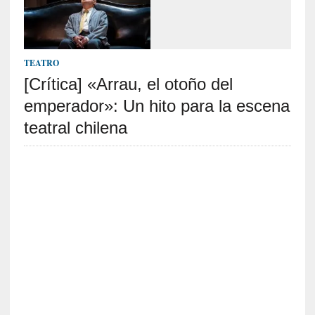
e
l
c
a
TEATRO
s
[Crítica] «Arrau, el otoño del
o
V
emperador»: Un hito para la escena
a
teatral chilena
m
p
i
r
o
s
L
i
t
e
r
a