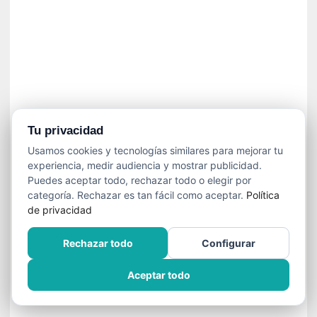
n
e
c
e
s
a
r
i
o
Tu privacidad
q
Usamos cookies y tecnologías similares para mejorar tu
u
experiencia, medir audiencia y mostrar publicidad.
e
Puedes aceptar todo, rechazar todo o elegir por
e
categoría. Rechazar es tan fácil como aceptar.
Política
m
de privacidad
a
n
Rechazar todo
Configurar
c
i
Aceptar todo
p
a
r