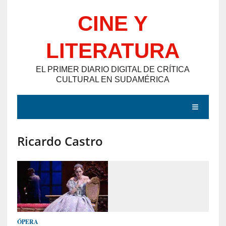
Saltar
CINE Y
al
contenido
LITERATURA
EL PRIMER DIARIO DIGITAL DE CRÍTICA
CULTURAL EN SUDAMÉRICA
MENÚ
Ricardo Castro
E
N
T
R
A
D
ÓPERA
A