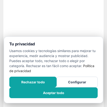
n
e
c
e
s
a
r
i
o
Tu privacidad
q
Usamos cookies y tecnologías similares para mejorar tu
u
experiencia, medir audiencia y mostrar publicidad.
e
Puedes aceptar todo, rechazar todo o elegir por
e
categoría. Rechazar es tan fácil como aceptar.
Política
m
de privacidad
a
n
Rechazar todo
Configurar
c
i
Aceptar todo
p
a
r