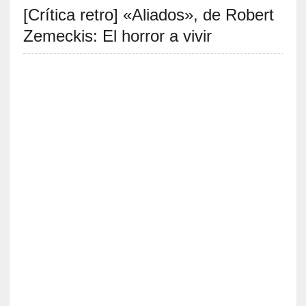
[Crítica retro] «Aliados», de Robert
S
R
Zemeckis: El horror a vivir
E
C
I
E
N
T
E
S
[
E
n
t
r
e