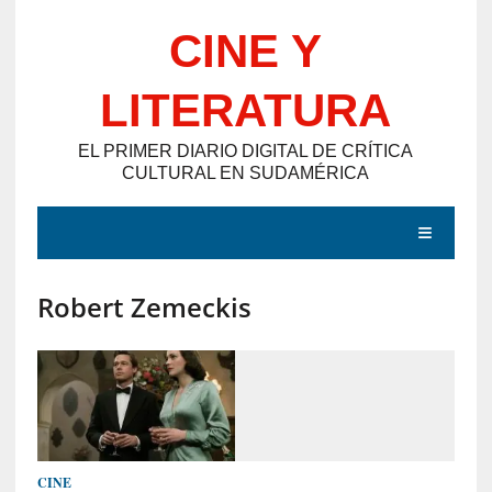
Saltar
CINE Y
al
contenido
LITERATURA
EL PRIMER DIARIO DIGITAL DE CRÍTICA
CULTURAL EN SUDAMÉRICA
MENÚ
Robert Zemeckis
E
N
T
R
A
D
CINE
A