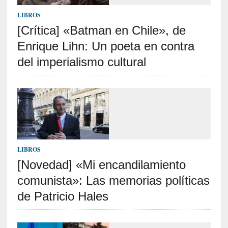
p
o
LIBROS
r
[Crítica] «Batman en Chile», de
9
Enrique Lihn: Un poeta en contra
0
m
del imperialismo cultural
i
n
u
t
o
s
[
LIBROS
C
[Novedad] «Mi encandilamiento
r
comunista»: Las memorias políticas
í
t
de Patricio Hales
i
c
a