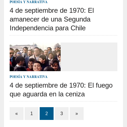
i
POESÍA Y NARRATIVA
d
4 de septiembre de 1970: El
a
amanecer de una Segunda
d
e
Independencia para Chile
s
q
u
e
l
o
s
a
POESÍA Y NARRATIVA
d
4 de septiembre de 1970: El fuego
u
que aguarda en la ceniza
l
t
o
Paginación
s
«
1
2
3
»
e
de
v