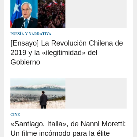
]
«
L
a
n
POESÍA Y NARRATIVA
a
[Ensayo] La Revolución Chilena de
t
2019 y la «ilegitimidad» del
u
r
Gobierno
a
l
e
z
a
d
e
l
CINE
a
«Santiago, Italia», de Nanni Moretti:
s
Un filme incómodo para la élite
c