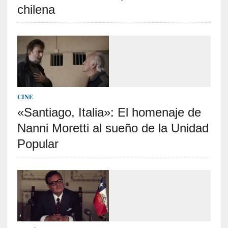
o
chilena
s
a
s
i
n
v
i
s
CINE
i
«Santiago, Italia»: El homenaje de
b
Nanni Moretti al sueño de la Unidad
l
e
Popular
s
»
:
R
e
a
l