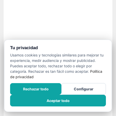
]
C
o
n
I
b
a
r
r
Tu privacidad
a
Usamos cookies y tecnologías similares para mejorar tu
e
experiencia, medir audiencia y mostrar publicidad.
n
Puedes aceptar todo, rechazar todo o elegir por
L
categoría. Rechazar es tan fácil como aceptar.
Política
a
de privacidad
E
s
Rechazar todo
Configurar
c
a
Aceptar todo
l
a
d