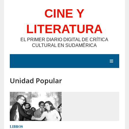
Saltar
CINE Y
al
contenido
LITERATURA
EL PRIMER DIARIO DIGITAL DE CRÍTICA
CULTURAL EN SUDAMÉRICA
MENÚ
Unidad Popular
E
N
T
R
A
D
LIBROS
A