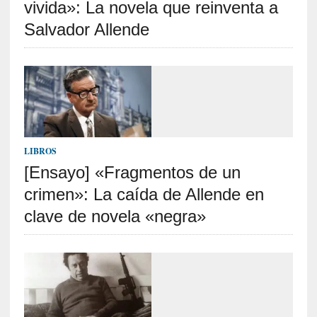
vivida»: La novela que reinventa a
t
r
Salvador Allende
á
i
l
e
r
q
u
e
LIBROS
s
[Ensayo] «Fragmentos de un
e
crimen»: La caída de Allende en
e
x
clave de novela «negra»
t
i
e
n
d
e