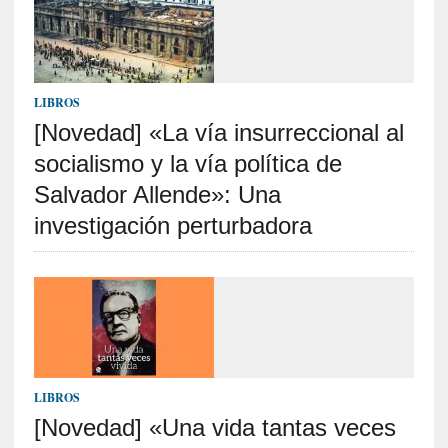
c
a
]
«
I
LIBROS
m
[Novedad] «La vía insurreccional al
p
a
socialismo y la vía política de
c
Salvador Allende»: Una
t
o
investigación perturbadora
m
o
r
t
a
l
»
:
LIBROS
U
[Novedad] «Una vida tantas veces
n