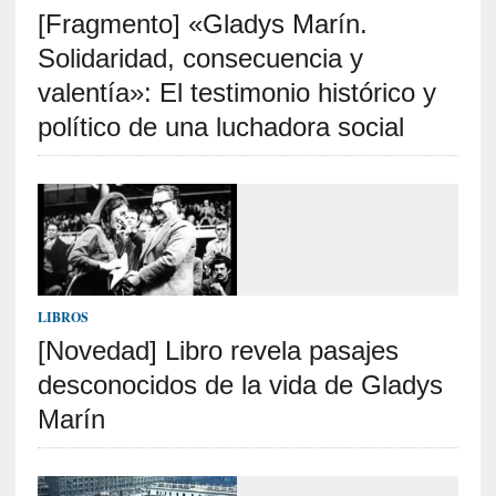
[Fragmento] «Gladys Marín.
S
R
Solidaridad, consecuencia y
E
valentía»: El testimonio histórico y
C
político de una luchadora social
I
E
N
T
E
S
LIBROS
[Novedad] Libro revela pasajes
[
C
desconocidos de la vida de Gladys
r
Marín
í
t
i