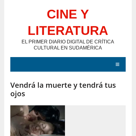
Saltar
CINE Y
al
contenido
LITERATURA
EL PRIMER DIARIO DIGITAL DE CRÍTICA
CULTURAL EN SUDAMÉRICA
MENÚ
Vendrá la muerte y tendrá tus
E
ojos
N
T
R
A
D
A