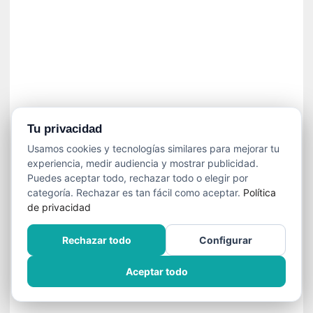
í
t
i
c
a
]
«
C
o
Tu privacidad
r
Usamos cookies y tecnologías similares para mejorar tu
t
experiencia, medir audiencia y mostrar publicidad.
o
Puedes aceptar todo, rechazar todo o elegir por
M
categoría. Rechazar es tan fácil como aceptar.
Política
a
de privacidad
l
t
Rechazar todo
Configurar
é
s
Aceptar todo
»
:
U