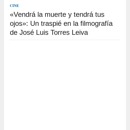
S
CINE
R
«Vendrá la muerte y tendrá tus
E
ojos»: Un traspié en la filmografía
C
de José Luis Torres Leiva
I
E
N
T
E
S
[
E
n
s
a
y