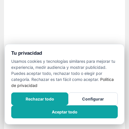
í
t
i
c
a
]
«
C
o
Tu privacidad
r
Usamos cookies y tecnologías similares para mejorar tu
t
experiencia, medir audiencia y mostrar publicidad.
o
Puedes aceptar todo, rechazar todo o elegir por
M
categoría. Rechazar es tan fácil como aceptar.
Política
a
de privacidad
l
t
Rechazar todo
Configurar
é
s
Aceptar todo
»
:
U