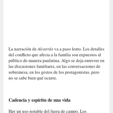
i
c
a
]
«
I
m
p
La narración de
Alcarràs
va a paso lento. Los detalles
a
del conflicto que afecta a la familia son expuestos al
c
público de manera paulatina. Algo se deja entrever en
t
o
las discusiones familiares, en las conversaciones de
m
sobremesa, en los gestos de los protagonistas, pero
o
no se sabe bien qué ocurre.
r
t
a
Cadencia y espíritu de una vida
l
»
:
Hay un uso notable del fuera de campo. Los