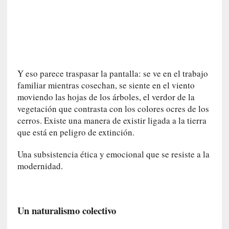
c
a
]
«
L
a
Y eso parece traspasar la pantalla: se ve en el trabajo
n
familiar mientras cosechan, se siente en el viento
a
moviendo las hojas de los árboles, el verdor de la
t
vegetación que contrasta con los colores ocres de los
u
cerros. Existe una manera de existir ligada a la tierra
r
que está en peligro de extinción.
a
l
Una subsistencia ética y emocional que se resiste a la
e
modernidad.
z
a
d
e
Un naturalismo colectivo
l
a