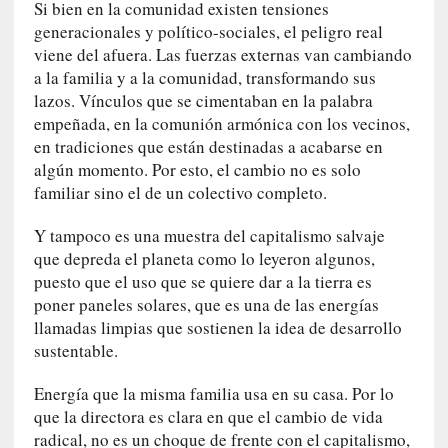
Si bien en la comunidad existen tensiones
s
c
generacionales y político-sociales, el peligro real
o
viene del afuera. Las fuerzas externas van cambiando
s
a la familia y a la comunidad, transformando sus
a
lazos. Vínculos que se cimentaban en la palabra
s
empeñada, en la comunión armónica con los vecinos,
i
en tradiciones que están destinadas a acabarse en
n
algún momento. Por esto, el cambio no es solo
v
familiar sino el de un colectivo completo.
i
s
Y tampoco es una muestra del capitalismo salvaje
i
que depreda el planeta como lo leyeron algunos,
b
puesto que el uso que se quiere dar a la tierra es
l
poner paneles solares, que es una de las energías
e
llamadas limpias que sostienen la idea de desarrollo
s
sustentable.
»
:
Energía que la misma familia usa en su casa. Por lo
R
que la directora es clara en que el cambio de vida
e
radical, no es un choque de frente con el capitalismo,