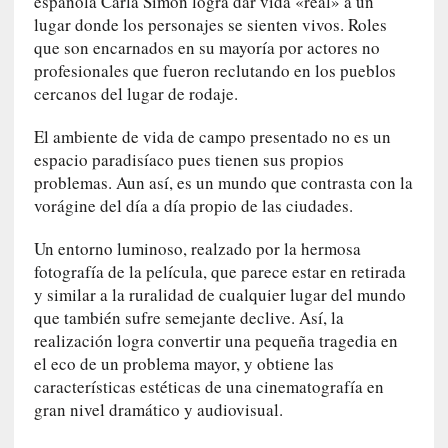
española Carla Simón logra dar vida «real» a un
e
lugar donde los personajes se sienten vivos. Roles
v
que son encarnados en su mayoría por actores no
i
profesionales que fueron reclutando en los pueblos
t
cercanos del lugar de rodaje.
a
n
El ambiente de vida de campo presentado no es un
n
espacio paradisíaco pues tienen sus propios
o
problemas. Aun así, es un mundo que contrasta con la
m
vorágine del día a día propio de las ciudades.
b
r
Un entorno luminoso, realzado por la hermosa
a
fotografía de la película, que parece estar en retirada
r
y similar a la ruralidad de cualquier lugar del mundo
que también sufre semejante declive. Así, la
[
realización logra convertir una pequeña tragedia en
C
el eco de un problema mayor, y obtiene las
r
características estéticas de una cinematografía en
í
gran nivel dramático y audiovisual.
t
i