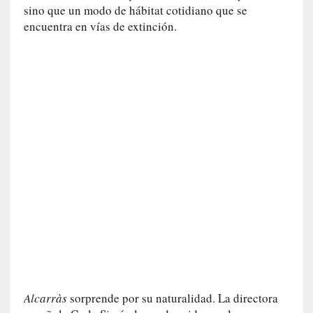
a
sino que un modo de hábitat cotidiano que se
l
encuentra en vías de extinción.
i
d
a
d
e
s
q
u
e
l
o
s
a
d
u
l
t
o
Alcarràs
sorprende por su naturalidad. La directora
s