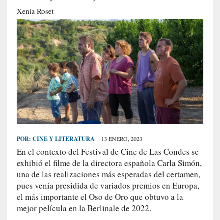
S
Xenia Roset
R
E
C
I
E
N
T
E
S
POR:
CINE Y LITERATURA
13 ENERO, 2023
En el contexto del Festival de Cine de Las Condes se
[
exhibió el filme de la directora española Carla Simón,
E
una de las realizaciones más esperadas del certamen,
n
pues venía presidida de variados premios en Europa,
s
el más importante el Oso de Oro que obtuvo a la
a
mejor película en la Berlinale de 2022.
y