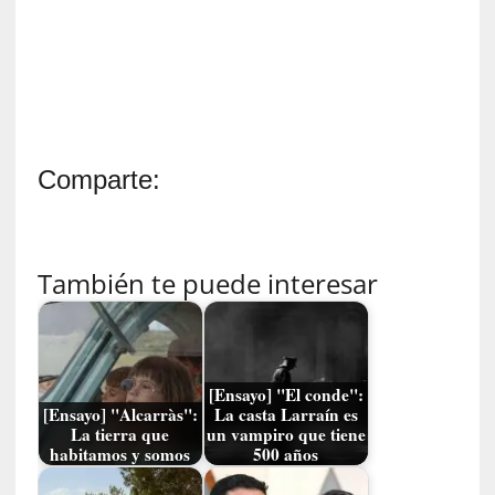
a
c
o
n
l
a
O
Comparte:
r
q
u
e
También te puede interesar
s
t
a
S
i
[Ensayo] "El conde":
n
[Ensayo] "Alcarràs":
La casta Larraín es
f
La tierra que
un vampiro que tiene
ó
habitamos y somos
500 años
n