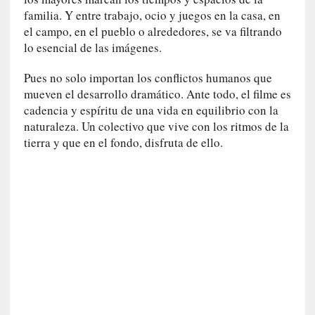
d
familia. Y entre trabajo, ocio y juegos en la casa, en
e
el campo, en el pueblo o alrededores, se va filtrando
p
lo esencial de las imágenes.
o
r
Pues no solo importan los conflictos humanos que
9
mueven el desarrollo dramático. Ante todo, el filme es
0
cadencia y espíritu de una vida en equilibrio con la
m
naturaleza. Un colectivo que vive con los ritmos de la
i
n
tierra y que en el fondo, disfruta de ello.
u
t
o
s
[
C
r
í
t
i