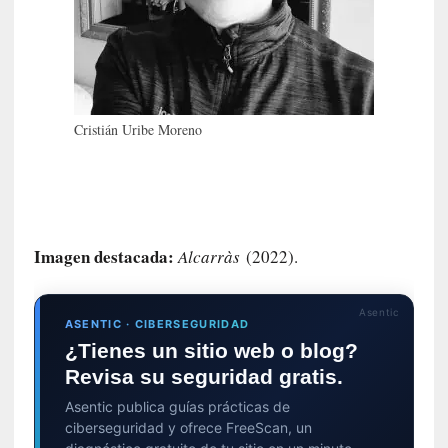
a
s
[
C
o
Cristián Uribe Moreno
n
c
i
e
r
t
Imagen destacada:
Alcarràs
(2022).
o
]
E
Asentic
ASENTIC · CIBERSEGURIDAD
l
¿Tienes un sitio web o blog?
m
Revisa su seguridad gratis.
a
e
Asentic publica guías prácticas de
s
ciberseguridad y ofrece FreeScan, un