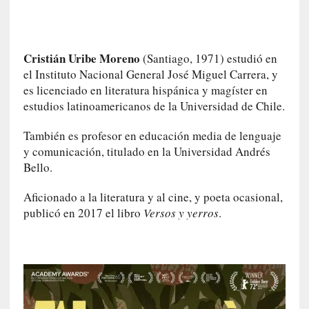
i
r
t
Cristián Uribe Moreno
(Santiago, 1971) estudió en
u
el Instituto Nacional General José Miguel Carrera, y
d
e
es licenciado en literatura hispánica y magíster en
s
estudios latinoamericanos de la Universidad de Chile.
y
d
También es profesor en educación media de lenguaje
e
y comunicación, titulado en la Universidad Andrés
f
Bello.
e
c
Aficionado a la literatura y al cine, y poeta ocasional,
t
publicó en 2017 el libro
Versos y yerros
.
o
s
d
e
l
a