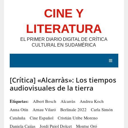
Saltar
CINE Y
al
contenido
LITERATURA
EL PRIMER DIARIO DIGITAL DE CRÍTICA
CULTURAL EN SUDAMÉRICA
MENÚ
[Crítica] «Alcarràs»: Los tiempos
E
audiovisuales de la tierra
N
T
Etiquetas:
Albert Bosch
Alcarràs
Andrea Koch
R
Anna Otín
Arnau Vilaró
Berlinale 2022
Carla Simón
A
Cataluña
Cine Español
Cristián Uribe Moreno
D
Daniela Cajías
Jordi Pujol Dolcet
Montse Oró
A