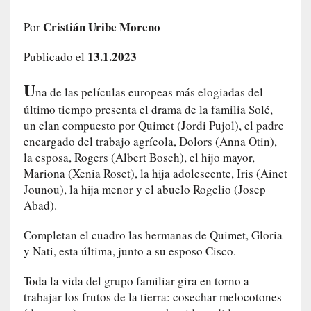
a
h
Cristián Uribe Moreno
Por
i
13.1.2023
s
Publicado el
t
U
o
na de las películas europeas más elogiadas del
r
último tiempo presenta el drama de la familia Solé,
i
un clan compuesto por Quimet (Jordi Pujol), el padre
a
encargado del trabajo agrícola, Dolors (Anna Otin),
f
la esposa, Rogers (Albert Bosch), el hijo mayor,
i
Mariona (Xenia Roset), la hija adolescente, Iris (Ainet
l
Jounou), la hija menor y el abuelo Rogelio (Josep
t
Abad).
r
a
Completan el cuadro las hermanas de Quimet, Gloria
d
y Nati, esta última, junto a su esposo Cisco.
a
p
Toda la vida del grupo familiar gira en torno a
o
trabajar los frutos de la tierra: cosechar melocotones
r