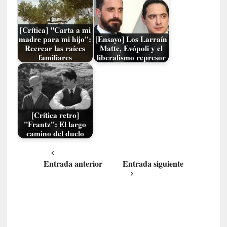
i
c
a
[Crítica] "Carta a mi
N
madre para mi hijo":
[Ensayo] Los Larraín
a
Recrear las raíces
Matte, Evópoli y el
familiares
liberalismo represor
c
i
o
n
a
l
[Crítica retro]
"Frantz": El largo
camino del duelo
[
E
n
Entrada anterior
Entrada siguiente
s
a
y
o
]
«