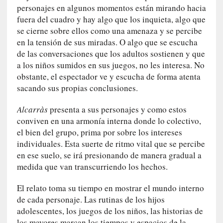
U
personajes en algunos momentos están mirando hacia
n
fuera del cuadro y hay algo que los inquieta, algo que
t
se cierne sobre ellos como una amenaza y se percibe
r
en la tensión de sus miradas. O algo que se escucha
á
de las conversaciones que los adultos sostienen y que
i
a los niños sumidos en sus juegos, no les interesa. No
l
obstante, el espectador ve y escucha de forma atenta
e
sacando sus propias conclusiones.
r
q
Alcarràs
presenta a sus personajes y como estos
u
conviven en una armonía interna donde lo colectivo,
e
el bien del grupo, prima por sobre los intereses
s
individuales. Esta suerte de ritmo vital que se percibe
e
en ese suelo, se irá presionando de manera gradual a
e
medida que van transcurriendo los hechos.
x
t
El relato toma su tiempo en mostrar el mundo interno
i
de cada personaje. Las rutinas de los hijos
e
adolescentes, los juegos de los niños, las historias de
n
los mayores marcan los tiempos y espacios de la