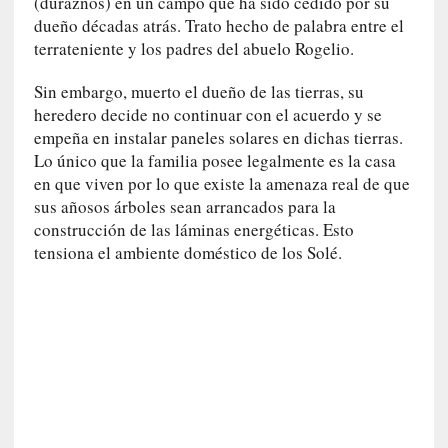
(duraznos) en un campo que ha sido cedido por su
u
dueño décadas atrás. Trato hecho de palabra entre el
n
terrateniente y los padres del abuelo Rogelio.
a
v
Sin embargo, muerto el dueño de las tierras, su
i
heredero decide no continuar con el acuerdo y se
d
empeña en instalar paneles solares en dichas tierras.
a
Lo único que la familia posee legalmente es la casa
c
o
en que viven por lo que existe la amenaza real de que
n
sus añosos árboles sean arrancados para la
c
construcción de las láminas energéticas. Esto
r
tensiona el ambiente doméstico de los Solé.
e
t
a
[
C
r
í
t