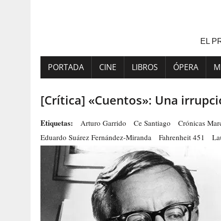
Saltar
al
contenido
EL P
PORTADA
CINE
LIBROS
ÓPERA
M
[Crítica] «Cuentos»: Una irrupci
Etiquetas:
Arturo Garrido
Ce Santiago
Crónicas Mar
Eduardo Suárez Fernández-Miranda
Fahrenheit 451
La