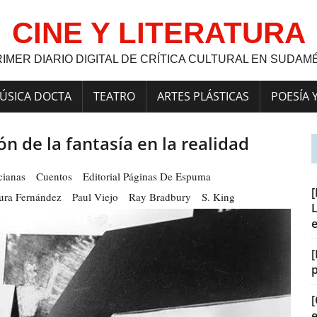
CINE Y LITERATURA
RIMER DIARIO DIGITAL DE CRÍTICA CULTURAL EN SUDAM
ÚSICA DOCTA
TEATRO
ARTES PLÁSTICAS
POESÍA 
ón de la fantasía en la realidad
cianas
Cuentos
Editorial Páginas De Espuma
ura Fernández
Paul Viejo
Ray Bradbury
S. King
L
[
[