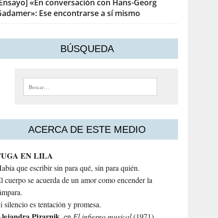
[Ensayo] «En conversación con Hans-Georg
Gadamer»: Ese encontrarse a sí mismo
BÚSQUEDA
Buscar:
ACERCA DE ESTE MEDIO
FUGA EN LILA
abía que escribir sin para qué, sin para quién.
l cuerpo se acuerda de un amor como encender la
ámpara.
i silencio es tentación y promesa.
lejandra
Pizarnik
, en
El infierno musical
(1971)