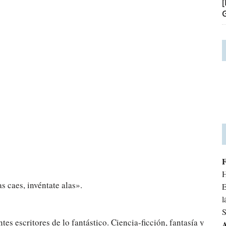
H
s caes, invéntate alas».
E
l
S
ntes escritores de lo fantástico. Ciencia-ficción, fantasía y
A