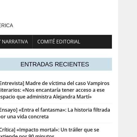
ÉRICA
Y NARRATIVA
COMITÉ EDITORIAL
ENTRADAS RECIENTES
[Entrevista] Madre de víctima del caso Vampiros
iterarios: «Nos encantaría tener acceso a ese
espacio que administra Alejandra Martí»
Ensayo] «Entra el fantasma»: La historia filtrada
por una vida concreta
Crítica] «Impacto mortal»: Un tráiler que se
extiende por 90 minutos