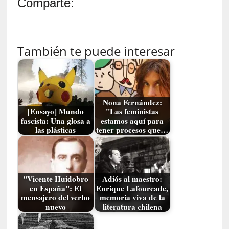
ó
Comparte:
n
i
c
a
También te puede interesar
]
P
a
l
Nona Fernández:
a
[Ensayo] Mundo
"Las feministas
b
fascista: Una glosa a
estamos aquí para
r
las plásticas
tener procesos que…
a
s
d
e
"Vicente Huidobro
Adiós al maestro:
V
en España": El
Enrique Lafourcade,
a
mensajero del verbo
memoria viva de la
l
nuevo
literatura chilena
é
r