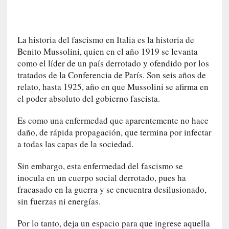
i
c
a
La historia del fascismo en Italia es la historia de
]
Benito Mussolini, quien en el año 1919 se levanta
«
como el líder de un país derrotado y ofendido por los
I
tratados de la Conferencia de París. Son seis años de
m
relato, hasta 1925, año en que Mussolini se afirma en
p
el poder absoluto del gobierno fascista.
a
c
Es como una enfermedad que aparentemente no hace
t
daño, de rápida propagación, que termina por infectar
o
a todas las capas de la sociedad.
m
o
Sin embargo, esta enfermedad del fascismo se
r
inocula en un cuerpo social derrotado, pues ha
t
fracasado en la guerra y se encuentra desilusionado,
a
sin fuerzas ni energías.
l
»
Por lo tanto, deja un espacio para que ingrese aquella
: