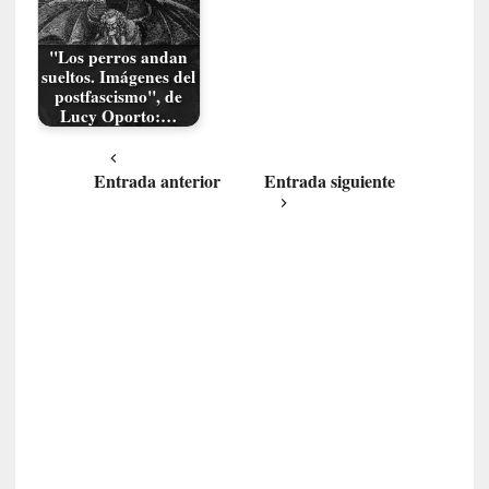
y
:
"Los perros andan
L
sueltos. Imágenes del
a
postfascismo", de
s
Lucy Oporto:…
m
e
Entrada anterior
Entrada siguiente
m
o
r
i
a
s
n
o
v
e
l
a
d