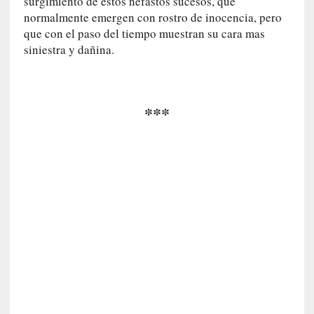
surgimiento de estos nefastos sucesos, que
s
normalmente emergen con rostro de inocencia, pero
c
que con el paso del tiempo muestran su cara mas
o
siniestra y dañina.
s
a
s
i
***
n
v
i
s
i
b
l
e
s
»
:
R
e