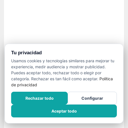
í
t
i
c
a
]
«
C
o
Tu privacidad
r
Usamos cookies y tecnologías similares para mejorar tu
t
experiencia, medir audiencia y mostrar publicidad.
o
Puedes aceptar todo, rechazar todo o elegir por
M
categoría. Rechazar es tan fácil como aceptar.
Política
a
de privacidad
l
t
Rechazar todo
Configurar
é
s
Aceptar todo
»
:
U