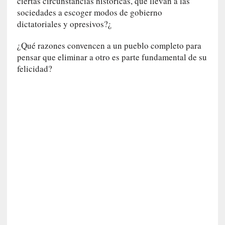
ciertas circunstancias históricas, que llevan a las
u
sociedades a escoger modos de gobierno
n
dictatoriales y opresivos?¿
a
v
¿Qué razones convencen a un pueblo completo para
i
pensar que eliminar a otro es parte fundamental de su
d
felicidad?
a
c
o
n
c
r
e
t
a
[
C
r
í
t