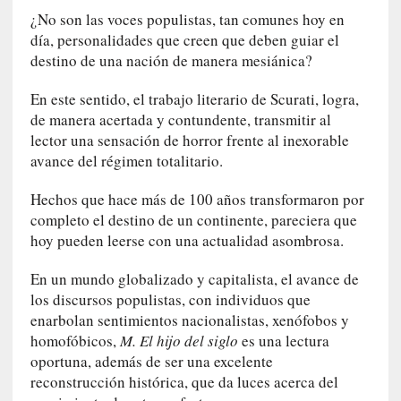
c
¿No son las voces populistas, tan comunes hoy en
a
día, personalidades que creen que deben guiar el
]
destino de una nación de manera mesiánica?
«
L
En este sentido, el trabajo literario de Scurati, logra,
a
de manera acertada y contundente, transmitir al
n
lector una sensación de horror frente al inexorable
a
avance del régimen totalitario.
t
u
Hechos que hace más de 100 años transformaron por
r
completo el destino de un continente, pareciera que
a
hoy pueden leerse con una actualidad asombrosa.
l
e
En un mundo globalizado y capitalista, el avance de
z
los discursos populistas, con individuos que
a
enarbolan sentimientos nacionalistas, xenófobos y
d
homofóbicos,
M. El hijo del siglo
es una lectura
e
oportuna, además de ser una excelente
l
reconstrucción histórica, que da luces acerca del
a