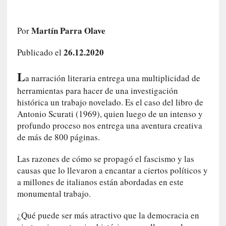
a
h
Martín Parra Olave
i
Por
s
26.12.2020
Publicado el
t
o
L
r
a narración literaria entrega una multiplicidad de
i
herramientas para hacer de una investigación
a
histórica un trabajo novelado. Es el caso del libro de
f
Antonio Scurati (1969), quien luego de un intenso y
i
profundo proceso nos entrega una aventura creativa
l
de más de 800 páginas.
t
r
Las razones de cómo se propagó el fascismo y las
a
causas que lo llevaron a encantar a ciertos políticos y
d
a millones de italianos están abordadas en este
a
monumental trabajo.
p
o
¿Qué puede ser más atractivo que la democracia en
r