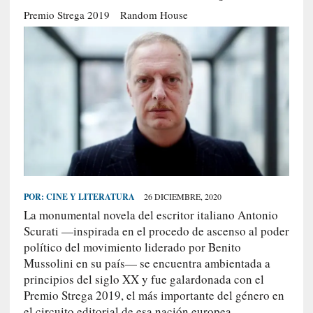
S
Premio Strega 2019
Random House
R
E
C
I
E
N
T
E
S
POR:
CINE Y LITERATURA
26 DICIEMBRE, 2020
La monumental novela del escritor italiano Antonio
[
Scurati —inspirada en el procedo de ascenso al poder
E
político del movimiento liderado por Benito
n
Mussolini en su país— se encuentra ambientada a
s
principios del siglo XX y fue galardonada con el
a
Premio Strega 2019, el más importante del género en
y
el circuito editorial de esa nación europea.