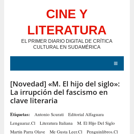
Saltar
CINE Y
al
contenido
LITERATURA
EL PRIMER DIARIO DIGITAL DE CRÍTICA
CULTURAL EN SUDAMÉRICA
MENÚ
[Novedad] «M. El hijo del siglo»:
E
La irrupción del fascismo en
N
clave literaria
T
R
Etiquetas:
Antonio Scurati
Editorial Alfaguara
A
Lenguaraz.cl
Literatura Italiana
M. El Hijo Del Siglo
D
Martín Parra Olave
Me Gusta Leer.cl
Penguinlibros.cl
A