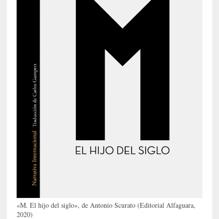
e
v
i
t
a
n
n
o
m
b
r
a
r
[
C
r
í
t
«M. El hijo del siglo», de Antonio Scurato (Editorial Alfaguara,
i
2020)