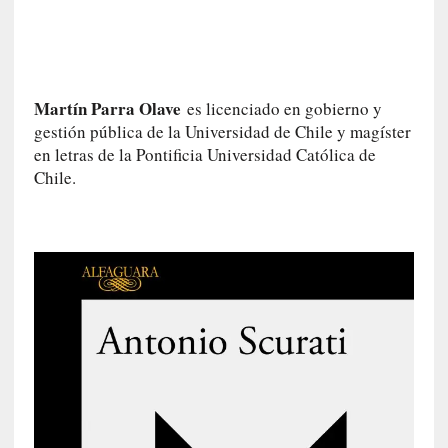
a
l
i
d
a
Martín Parra Olave
es licenciado en gobierno y
d
gestión pública de la Universidad de Chile y magíster
e
en letras de la Pontificia Universidad Católica de
s
Chile.
q
u
e
l
o
s
a
d
u
l
t
o
s