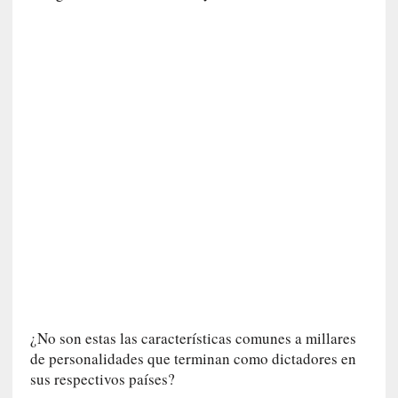
d
e
p
o
r
9
0
m
i
n
u
t
o
s
[
C
r
¿No son estas las características comunes a millares
í
de personalidades que terminan como dictadores en
t
sus respectivos países?
i