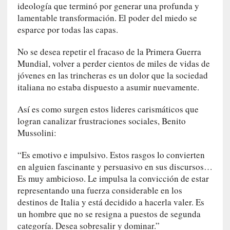
ideología que terminó por generar una profunda y
U
lamentable transformación. El poder del miedo se
n
t
esparce por todas las capas.
r
No se desea repetir el fracaso de la Primera Guerra
á
i
Mundial, volver a perder cientos de miles de vidas de
l
jóvenes en las trincheras es un dolor que la sociedad
e
italiana no estaba dispuesto a asumir nuevamente.
r
q
Así es como surgen estos lideres carismáticos que
u
logran canalizar frustraciones sociales, Benito
e
Mussolini:
s
e
“Es emotivo e impulsivo. Estos rasgos lo convierten
e
en alguien fascinante y persuasivo en sus discursos…
x
Es muy ambicioso. Le impulsa la convicción de estar
t
representando una fuerza considerable en los
i
destinos de Italia y está decidido a hacerla valer. Es
e
un hombre que no se resigna a puestos de segunda
n
categoría. Desea sobresalir y dominar.”