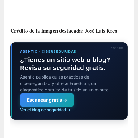
i
r
t
u
Crédito de la imagen destacada:
José Luis Roca.
d
e
s
Asentic
ASENTIC · CIBERSEGURIDAD
y
¿Tienes un sitio web o blog?
d
e
Revisa su seguridad gratis.
f
Asentic publica guías prácticas de
e
ciberseguridad y ofrece FreeScan, un
c
diagnóstico gratuito de tu sitio en un minuto.
t
Escanear gratis →
o
s
Ver el blog de seguridad →
d
e
l
a