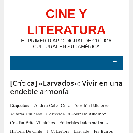
Saltar
CINE Y
al
contenido
LITERATURA
EL PRIMER DIARIO DIGITAL DE CRÍTICA
CULTURAL EN SUDAMÉRICA
MENÚ
[Crítica] «Larvados»: Vivir en una
E
endeble armonía
N
T
Etiquetas:
Andrea Calvo Cruz
Asterión Ediciones
R
Autoras Chilenas
Colección El Solar De Albornoz
A
Cristián Brito Villalobos
Editoriales Independientes
D
Historia De Chile
J. C. Lértora
Larvado
Pía Barros
A