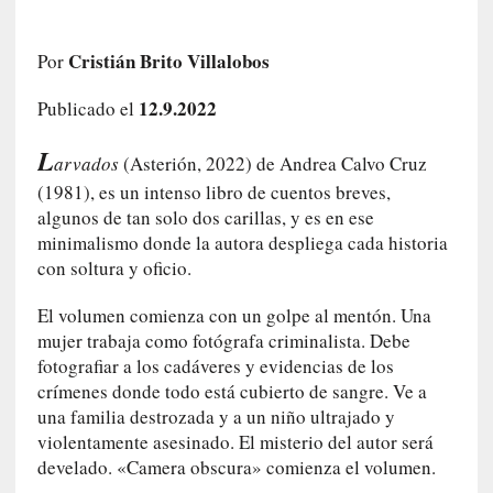
i
r
Cristián Brito Villalobos
Por
t
u
12.9.2022
Publicado el
d
e
L
s
arvados
(Asterión, 2022) de Andrea Calvo Cruz
y
(1981), es un intenso libro de cuentos breves,
d
algunos de tan solo dos carillas, y es en ese
e
minimalismo donde la autora despliega cada historia
f
con soltura y oficio.
e
c
El volumen comienza con un golpe al mentón. Una
t
mujer trabaja como fotógrafa criminalista. Debe
o
fotografiar a los cadáveres y evidencias de los
s
crímenes donde todo está cubierto de sangre. Ve a
d
una familia destrozada y a un niño ultrajado y
e
violentamente asesinado. El misterio del autor será
l
develado. «Camera obscura» comienza el volumen.
a