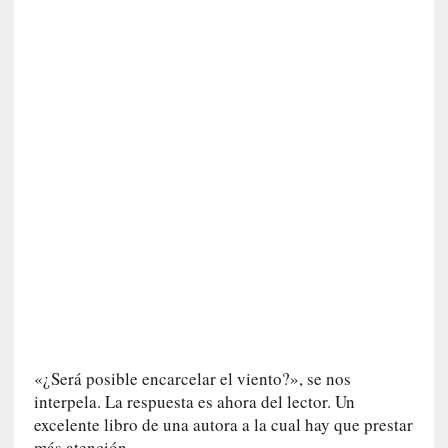
a
s
[
C
o
n
c
i
e
r
t
o
]
E
l
m
a
«¿Será posible encarcelar el viento?», se nos
e
interpela. La respuesta es ahora del lector. Un
s
excelente libro de una autora a la cual hay que prestar
t
más atención.