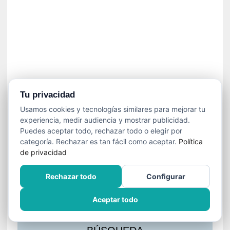
s
l
a
c
i
ó
n
a
u
Tu privacidad
d
Usamos cookies y tecnologías similares para mejorar tu
i
experiencia, medir audiencia y mostrar publicidad.
o
Puedes aceptar todo, rechazar todo o elegir por
v
categoría. Rechazar es tan fácil como aceptar.
Política
i
de privacidad
s
u
Rechazar todo
Configurar
a
l
Aceptar todo