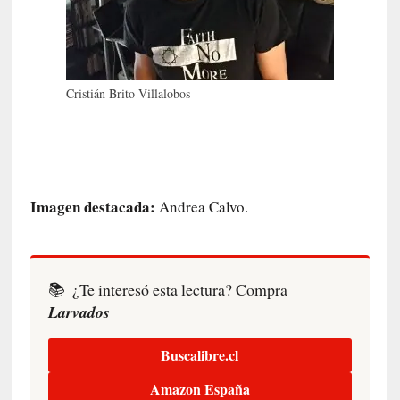
E
l
e
x
t
Cristián Brito Villalobos
r
a
n
j
e
Imagen destacada:
Andrea Calvo.
r
o
»
:
L
📚
¿Te interesó esta lectura? Compra
a
Larvados
b
a
Buscalibre.cl
n
a
Amazon España