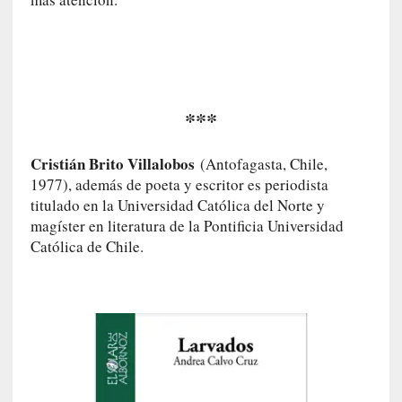
r
o
P
a
s
c
***
a
l
Cristián Brito Villalobos
(Antofagasta, Chile,
G
1977), además de poeta y escritor es periodista
a
titulado en la Universidad Católica del Norte y
l
magíster en literatura de la Pontificia Universidad
l
Católica de Chile.
o
i
s
d
e
b
u
t