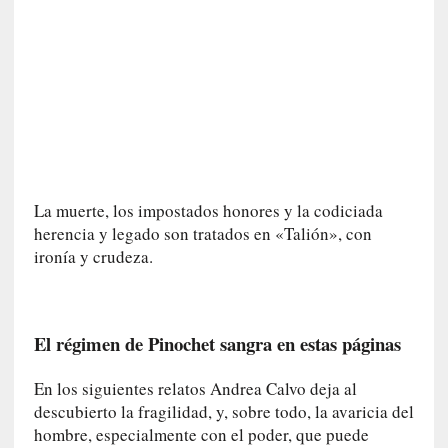
n
i
c
a
]
P
a
l
a
La muerte, los impostados honores y la codiciada
b
herencia y legado son tratados en «Talión», con
r
ironía y crudeza.
a
s
d
e
El régimen de Pinochet sangra en estas páginas
V
a
En los siguientes relatos Andrea Calvo deja al
l
descubierto la fragilidad, y, sobre todo, la avaricia del
é
hombre, especialmente con el poder, que puede
r