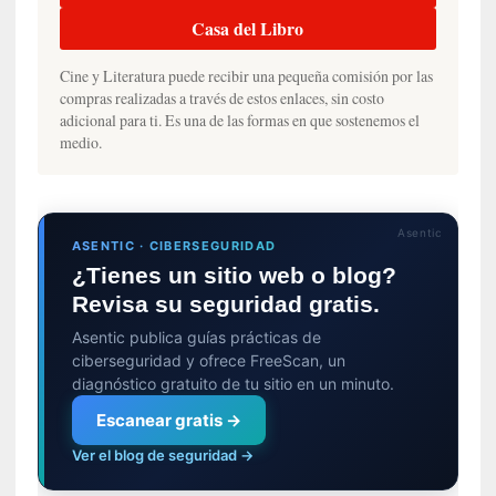
l
Casa del Libro
i
d
Cine y Literatura puede recibir una pequeña comisión por las
a
compras realizadas a través de estos enlaces, sin costo
d
adicional para ti. Es una de las formas en que sostenemos el
d
medio.
e
l
a
v
Asentic
ASENTIC · CIBERSEGURIDAD
i
¿Tienes un sitio web o blog?
o
l
Revisa su seguridad gratis.
e
Asentic publica guías prácticas de
n
ciberseguridad y ofrece FreeScan, un
c
diagnóstico gratuito de tu sitio en un minuto.
i
a
Escanear gratis →
Ver el blog de seguridad →
[
E