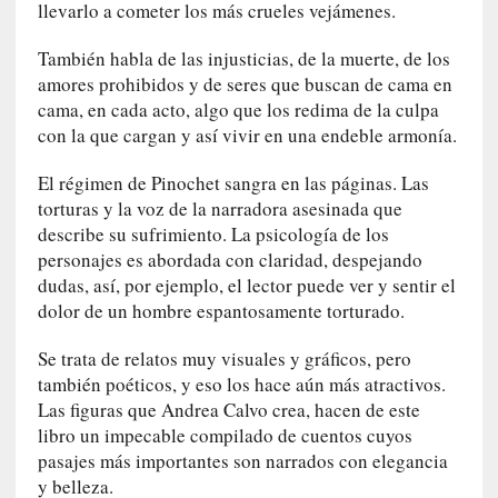
llevarlo a cometer los más crueles vejámenes.
y
:
También habla de las injusticias, de la muerte, de los
L
amores prohibidos y de seres que buscan de cama en
a
cama, en cada acto, algo que los redima de la culpa
s
con la que cargan y así vivir en una endeble armonía.
m
e
El régimen de Pinochet sangra en las páginas. Las
m
torturas y la voz de la narradora asesinada que
o
r
describe su sufrimiento. La psicología de los
i
personajes es abordada con claridad, despejando
a
dudas, así, por ejemplo, el lector puede ver y sentir el
s
dolor de un hombre espantosamente torturado.
n
o
Se trata de relatos muy visuales y gráficos, pero
v
también poéticos, y eso los hace aún más atractivos.
e
Las figuras que Andrea Calvo crea, hacen de este
l
libro un impecable compilado de cuentos cuyos
a
pasajes más importantes son narrados con elegancia
d
y belleza.