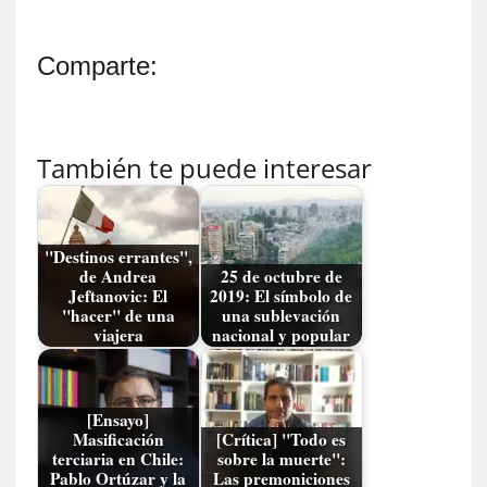
u
s
S
Comparte:
a
n
t
a
También te puede interesar
C
r
u
z
"Destinos errantes",
:
de Andrea
25 de octubre de
Jeftanovic: El
2019: El símbolo de
«
"hacer" de una
una sublevación
N
viajera
nacional y popular
o
h
a
y
[Ensayo]
Masificación
[Crítica] "Todo es
n
terciaria en Chile:
sobre la muerte":
a
Pablo Ortúzar y la
Las premoniciones