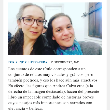
S
R
E
C
I
E
N
T
E
S
POR:
CINE Y LITERATURA
12 SEPTIEMBRE, 2022
Los cuentos de este título corresponden a un
conjunto de relatos muy visuales y gráficos, pero
[
también poéticos, y eso los hace aún más atractivos.
C
En efecto, las figuras que Andrea Calvo crea (a la
r
derecha de la imagen destacada), hacen del presente
í
libro un impecable compilado de historias breves
t
cuyos pasajes más importantes son narrados con
i
elegancia y belleza.