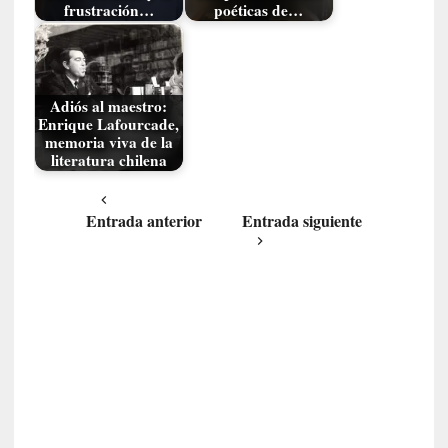
d
frustración…
poéticas de…
a
m
á
s
Adiós al maestro:
n
Enrique Lafourcade,
e
memoria viva de la
c
literatura chilena
e
s
Entrada anterior
Entrada siguiente
a
r
i
o
q
u
e
e
m
a
n