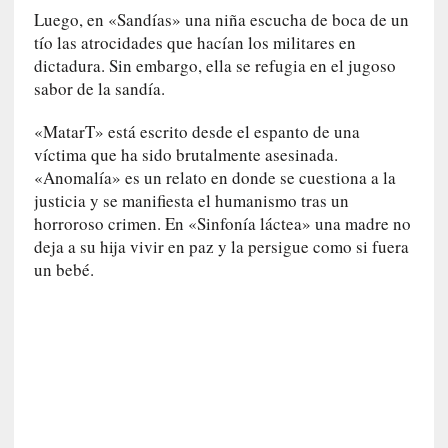
n
Luego, en «Sandías» una niña escucha de boca de un
a
tío las atrocidades que hacían los militares en
t
dictadura. Sin embargo, ella se refugia en el jugoso
u
sabor de la sandía.
r
a
«MatarT» está escrito desde el espanto de una
l
víctima que ha sido brutalmente asesinada.
e
«Anomalía» es un relato en donde se cuestiona a la
z
justicia y se manifiesta el humanismo tras un
a
horroroso crimen. En «Sinfonía láctea» una madre no
h
deja a su hija vivir en paz y la persigue como si fuera
u
un bebé.
m
a
n
a
[
C
r
ó