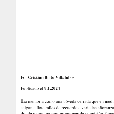
Cristián Brito Villalobos
Por
9.1.2024
Publicado el
L
a memoria como una bóveda cerrada que en medio d
salgan a flote miles de recuerdos, variadas añoran
donde pasan lugares, programas de televisión, fugac