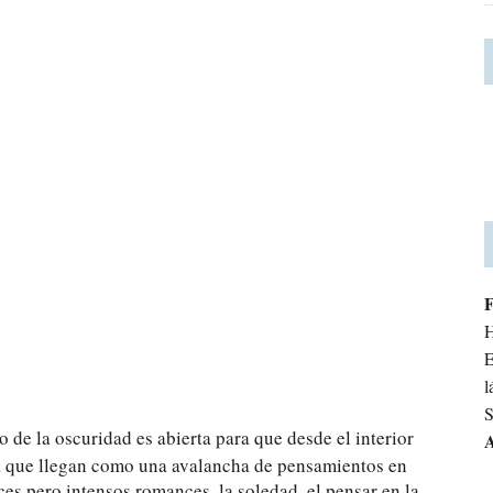
H
E
l
S
e la oscuridad es abierta para que desde el interior
A
za que llegan como una avalancha de pensamientos en
es pero intensos romances, la soledad, el pensar en la