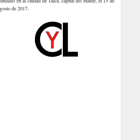
undado en la ciudad de Talca, capital del Maule, el 15 de
gosto de 2017.