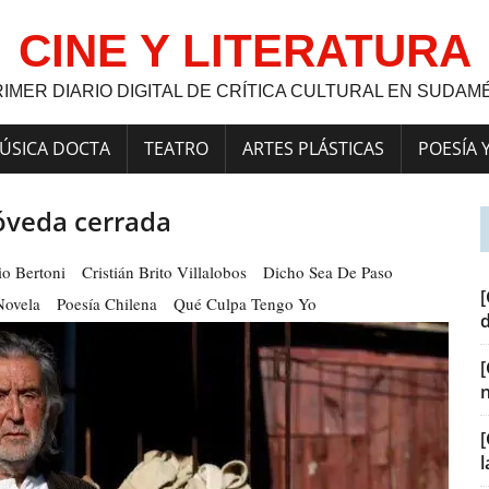
CINE Y LITERATURA
RIMER DIARIO DIGITAL DE CRÍTICA CULTURAL EN SUDAM
ÚSICA DOCTA
TEATRO
ARTES PLÁSTICAS
POESÍA 
óveda cerrada
io Bertoni
Cristián Brito Villalobos
Dicho Sea De Paso
[
Novela
Poesía Chilena
Qué Culpa Tengo Yo
[