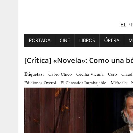
Saltar
al
contenido
EL P
PORTADA
CINE
LIBROS
ÓPERA
M
[Crítica] «Novela»: Como una b
Etiquetas:
Cabro Chico
Cecilia Vicuña
Cero
Claud
Ediciones Overol
El Cansador Intrabajable
Miércale