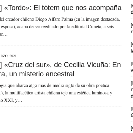
[
] «Tordo»: El tótem que nos acompaña
el creador chileno Diego Alfaro Palma (en la imagen destacada,
l esposa), acaba de ser reeditado por la editorial Cuneta, a seis
que…
[
RZO, 2021
[
 «Cruz del sur», de Cecilia Vicuña: En
v
ra, un misterio ancestral
ogía que abarca algo más de medio siglo de su obra poética
 la multifacética artista chilena teje una estética luminosa y
iglo XXI, y…
[