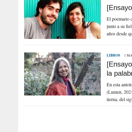
[Ensayo
El poemario d
junto a su fie
años desde 
LIBROS
1 MA
[Ensayo]
la palab
En esta antol
(Lumen, 2021),
tierna, del s