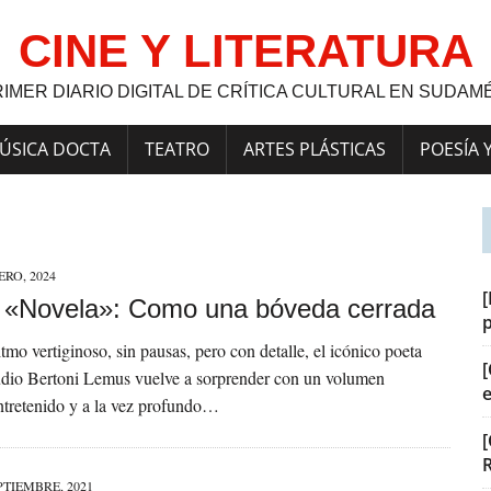
CINE Y LITERATURA
RIMER DIARIO DIGITAL DE CRÍTICA CULTURAL EN SUDAM
ÚSICA DOCTA
TEATRO
ARTES PLÁSTICAS
POESÍA 
ERO, 2024
[
a] «Novela»: Como una bóveda cerrada
itmo vertiginoso, sin pausas, pero con detalle, el icónico poeta
[
udio Bertoni Lemus vuelve a sorprender con un volumen
tretenido y a la vez profundo…
[
PTIEMBRE, 2021