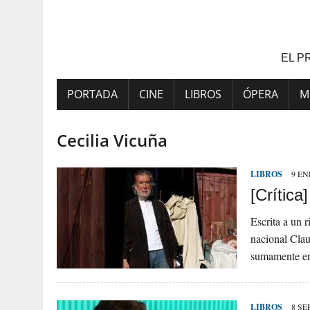
Saltar
al
contenido
EL P
PORTADA
CINE
LIBROS
ÓPERA
M
Cecilia Vicuña
LIBROS
9 EN
[Crític
Escrita a un r
nacional Cla
sumamente en
LIBROS
8 SE