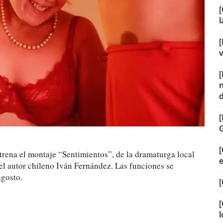
[
[
v
[
estrena el montaje “Sentimientos”, de la dramaturga local
el autor chileno Iván Fernández. Las funciones se
agosto.
[
[
l