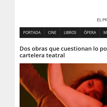
Saltar
al
contenido
EL P
PORTADA
CINE
LIBROS
ÓPERA
M
Dos obras que cuestionan lo po
cartelera teatral