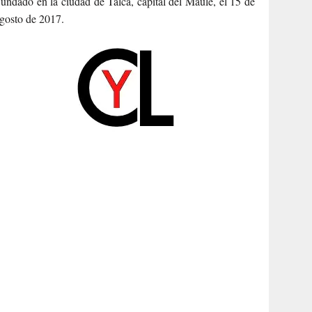
undado en la ciudad de Talca, capital del Maule, el 15 de
gosto de 2017.