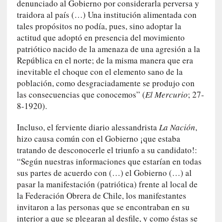
denunciado al Gobierno por considerarla perversa y
a
traidora al país (…) Una institución alimentada con
n
tales propósitos no podía, pues, sino adoptar la
u
actitud que adoptó en presencia del movimiento
a
patriótico nacido de la amenaza de una agresión a la
l
República en el norte; de la misma manera que era
e
inevitable el choque con el elemento sano de la
s
población, como desgraciadamente se produjo con
»
las consecuencias que conocemos” (
El Mercurio
; 27-
8-1920).
[
E
Incluso, el ferviente diario alessandrista
La Nación
,
n
hizo causa común con el Gobierno ¡que estaba
s
tratando de desconocerle el triunfo a su candidato!:
a
“Según nuestras informaciones que estarían en todas
y
sus partes de acuerdo con (…) el Gobierno (…) al
o
]
pasar la manifestación (patriótica) frente al local de
«
la Federación Obrera de Chile, los manifestantes
E
invitaron a las personas que se encontraban en su
n
interior a que se plegaran al desfile, y como éstas se