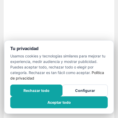
»
:
L
a
m
e
m
o
r
Tu privacidad
i
Usamos cookies y tecnologías similares para mejorar tu
a
experiencia, medir audiencia y mostrar publicidad.
d
Puedes aceptar todo, rechazar todo o elegir por
e
categoría. Rechazar es tan fácil como aceptar.
Política
l
de privacidad
o
s
Rechazar todo
Configurar
c
u
Aceptar todo
e
r
p