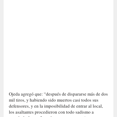
a
]
«
L
o
p
r
o
h
i
b
i
d
o
»
:
Ojeda agregó que: “después de dispararse más de dos
L
mil tiros, y habiendo sido muertos casi todos sus
a
defensores, y en la imposibilidad de entrar al local,
s
los asaltantes procedieron con todo sadismo a
v