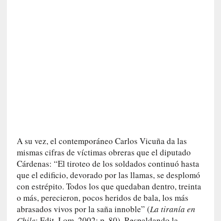
c
o
n
l
a
O
r
q
u
e
s
t
a
A su vez, el contemporáneo Carlos Vicuña da las
S
mismas cifras de víctimas obreras que el diputado
i
Cárdenas: “El tiroteo de los soldados continuó hasta
n
que el edificio, devorado por las llamas, se desplomó
f
con estrépito. Todos los que quedaban dentro, treinta
ó
o más, perecieron, pocos heridos de bala, los más
n
abrasados vivos por la saña innoble” (
La tiranía en
i
Chile
; Edit. Lom, 2002; p. 80). Respaldando la