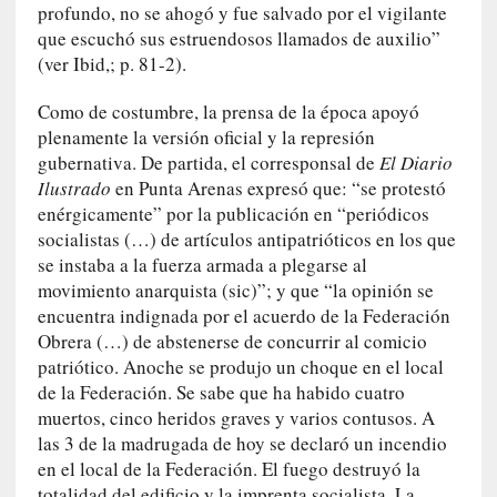
profundo, no se ahogó y fue salvado por el vigilante
a
que escuchó sus estruendosos llamados de auxilio”
m
(ver Ibid,; p. 81-2).
á
s
Como de costumbre, la prensa de la época apoyó
n
plenamente la versión oficial y la represión
e
c
gubernativa. De partida, el corresponsal de
El Diario
e
Ilustrado
en Punta Arenas expresó que: “se protestó
s
enérgicamente” por la publicación en “periódicos
a
socialistas (…) de artículos antipatrióticos en los que
r
se instaba a la fuerza armada a plegarse al
i
movimiento anarquista (sic)”; y que “la opinión se
o
encuentra indignada por el acuerdo de la Federación
q
Obrera (…) de abstenerse de concurrir al comicio
u
patriótico. Anoche se produjo un choque en el local
e
de la Federación. Se sabe que ha habido cuatro
e
muertos, cinco heridos graves y varios contusos. A
m
las 3 de la madrugada de hoy se declaró un incendio
a
en el local de la Federación. El fuego destruyó la
n
totalidad del edificio y la imprenta socialista. La