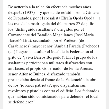
v
De acuerdo a la relación efectuada muchos años
i
después (1937) —y que nadie refutó— en la Cámara
t
de Diputados, por el socialista Efraín Ojeda Ojeda: “a
a
las tres de la madrugada del día martes 27 de julio,
n
los ‘distinguidos asaltantes’ dirigidos por el
n
Comandante del Batallón Magallanes (José María
o
Barceló Lira), secundado por el Prefecto (de
m
Carabineros) mayor señor (Aníbal) Parada (Pacheco)
b
(…) llegaron a asaltar el local de la Federación al
r
grito de ‘¡viva Barros Borgoño!’. En el grupo de los
a
asaltantes participaban militares disfrazados con
r
antifaces, el propio Gobernador de Punta Arenas,
señor Alfonso Bulnes, disfrazado también,
[
presenciaba desde el frente de la Federación la obra
C
de los ‘jóvenes patriotas’, que disparaban sus
r
í
revólveres y pistolas contra el edificio. Los federados
t
que habían sido comisionados para defender el local
i
se defendieron”.
c