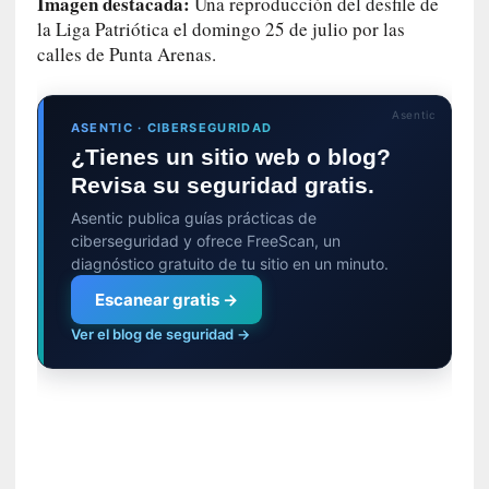
Imagen destacada:
Una reproducción del desfile de
d
la Liga Patriótica el domingo 25 de julio por las
e
calles de Punta Arenas.
s
e
n
Asentic
ASENTIC · CIBERSEGURIDAD
c
¿Tienes un sitio web o blog?
a
n
Revisa su seguridad gratis.
t
Asentic publica guías prácticas de
a
ciberseguridad y ofrece FreeScan, un
d
diagnóstico gratuito de tu sitio en un minuto.
o
Escanear gratis →
[
Ver el blog de seguridad →
C
r
ó
n
i
c