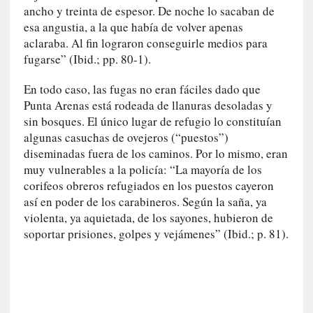
n
ancho y treinta de espesor. De noche lo sacaban de
t
esa angustia, a la que había de volver apenas
r
aclaraba. Al fin lograron conseguirle medios para
e
fugarse” (Ibid.; pp. 80-1).
v
i
En todo caso, las fugas no eran fáciles dado que
s
Punta Arenas está rodeada de llanuras desoladas y
t
sin bosques. El único lugar de refugio lo constituían
a
algunas casuchas de ovejeros (“puestos”)
]
diseminadas fuera de los caminos. Por lo mismo, eran
A
muy vulnerables a la policía: “La mayoría de los
l
corifeos obreros refugiados en los puestos cayeron
f
así en poder de los carabineros. Según la saña, ya
o
violenta, ya aquietada, de los sayones, hubieron de
n
soportar prisiones, golpes y vejámenes” (Ibid.; p. 81).
s
o
M
a
t