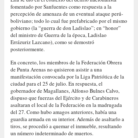
l
fomentado por Sanfuentes como respuesta a la
i
percepción de amenaza de un eventual ataque perú-
d
boliviano; todo lo cual fue prefabricado por el mismo
a
gobierno (la “guerra de don Ladislao”; en “honor”
d
del ministro de Guerra de la época, Ladislao
e
Errázuriz Lazcano), como se demostró
s
posteriormente.
q
u
En concreto, los miembros de la Federación Obrera
e
de Punta Arenas no quisieron asistir a una
l
manifestación convocada por la Liga Patriótica de la
o
s
ciudad para el 25 de julio. En respuesta, el
a
gobernador de Magallanes, Alfonso Bulnes Calvo,
d
dispuso que fuerzas del Ejército y de Carabineros
u
asaltaran el local de la Federación en la madrugada
l
del 27. Como hubo amagos anteriores, había una
t
guardia armada en su interior. Además de asaltarlo a
o
tiros, se procedió a quemar el inmueble, resultando
s
un número indeterminado de muertos.
e