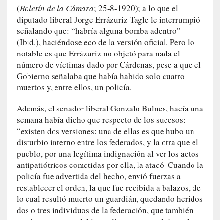
s
(
Boletín de la Cámara
; 25-8-1920); a lo que el
diputado liberal Jorge Errázuriz Tagle le interrumpió
[
señalando que: “habría alguna bomba adentro”
C
(Ibid.), haciéndose eco de la versión oficial. Pero lo
o
notable es que Errázuriz no objetó para nada el
n
número de víctimas dado por Cárdenas, pese a que el
c
Gobierno señalaba que había habido solo cuatro
i
muertos y, entre ellos, un policía.
e
r
Además, el senador liberal Gonzalo Bulnes, hacía una
t
semana había dicho que respecto de los sucesos:
o
“existen dos versiones: una de ellas es que hubo un
]
disturbio interno entre los federados, y la otra que el
E
pueblo, por una legítima indignación al ver los actos
l
antipatiótricos cometidas por ella, la atacó. Cuando la
m
policía fue advertida del hecho, envió fuerzas a
a
restablecer el orden, la que fue recibida a balazos, de
e
lo cual resultó muerto un guardián, quedando heridos
s
dos o tres individuos de la federación, que también
t