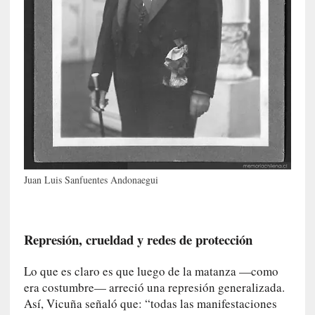
E
l
e
x
t
r
a
n
j
e
r
o
Juan Luis Sanfuentes Andonaegui
»
:
L
a
Represión, crueldad y redes de protección
b
a
Lo que es claro es que luego de la matanza —como
n
era costumbre— arreció una represión generalizada.
a
Así, Vicuña señaló que: “todas las manifestaciones
l