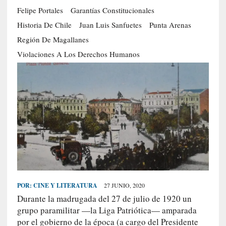
Felipe Portales
Garantías Constitucionales
S
R
Historia De Chile
Juan Luis Sanfuetes
Punta Arenas
E
Región De Magallanes
C
Violaciones A Los Derechos Humanos
I
E
N
T
E
S
[
C
r
POR:
CINE Y LITERATURA
27 JUNIO, 2020
í
Durante la madrugada del 27 de julio de 1920 un
t
grupo paramilitar —la Liga Patriótica— amparada
i
por el gobierno de la época (a cargo del Presidente