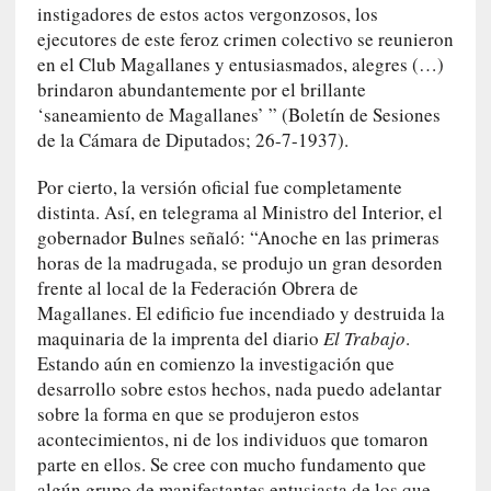
instigadores de estos actos vergonzosos, los
a
ejecutores de este feroz crimen colectivo se reunieron
t
en el Club Magallanes y entusiasmados, alegres (…)
u
brindaron abundantemente por el brillante
r
‘saneamiento de Magallanes’ ” (Boletín de Sesiones
a
de la Cámara de Diputados; 26-7-1937).
l
e
Por cierto, la versión oficial fue completamente
z
distinta. Así, en telegrama al Ministro del Interior, el
a
h
gobernador Bulnes señaló: “Anoche en las primeras
u
horas de la madrugada, se produjo un gran desorden
m
frente al local de la Federación Obrera de
a
Magallanes. El edificio fue incendiado y destruida la
n
maquinaria de la imprenta del diario
El Trabajo
.
a
Estando aún en comienzo la investigación que
desarrollo sobre estos hechos, nada puedo adelantar
[
sobre la forma en que se produjeron estos
C
acontecimientos, ni de los individuos que tomaron
r
parte en ellos. Se cree con mucho fundamento que
ó
algún grupo de manifestantes entusiasta de los que