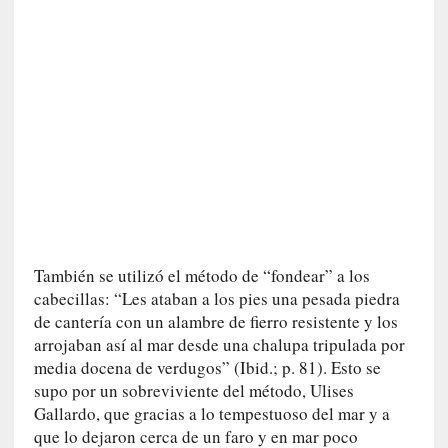
u
s
S
a
n
t
a
C
r
u
z
:
«
También se utilizó el método de “fondear” a los
N
cabecillas: “Les ataban a los pies una pesada piedra
o
de cantería con un alambre de fierro resistente y los
h
arrojaban así al mar desde una chalupa tripulada por
a
media docena de verdugos” (Ibid.; p. 81). Esto se
y
supo por un sobreviviente del método, Ulises
n
Gallardo, que gracias a lo tempestuoso del mar y a
a
que lo dejaron cerca de un faro y en mar poco
d