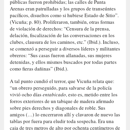
públicas fueron prohibidas; las calles de Punta
i
Arenas eran patrulladas y los grupos de transeúntes
d
pacíficos, disueltos como si hubiese Estado de Sitio”.
a
(Vicuña; p. 80). Proliferaron, también, otras formas
d
de violación de derechos: “Censura de la prensa,
d
delación, fiscalización de las conversaciones en los
e
clubes, clausura de los caminos, etc.” (Ibid.). Incluso,
l
se comenzó a perseguir a diversos líderes y militantes
a
obreros: “Sus casas fueron allanadas, sus mujeres
v
detenidas, y ellos mismos buscados por todas partes
i
como fieras dañinas” (Ibid.).
o
l
A tal punto cundió el terror, que Vicuña relata que:
e
“un obrero perseguido, para salvarse de la policía
n
c
vivió ocho días
entabicado
, esto es, metido entre los
i
forros exteriores de un tabique de madera afirmado
a
sobre pies derechos y diagonales de roble. Sus
amigos (…) lo encerraron allí y clavaron de nuevo las
[
tablas por fuera para eludir toda sospecha. Era una
E
caja de tres metros de alto por ochenta centímetros de