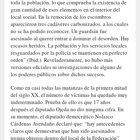
y
toda la población, lo que comprueba la existencia de
:
gran cantidad de esos elementos en el interior del
L
local social. En la remoción de los escombros
a
aparecieron tres cadáveres carbonizados, a los cuales
s
no se ha podido reconocer. Un guardián fue
m
asesinado al querer entrar a dominar el desorden. Hay
e
escasos heridos. La población y los servicios locales
m
resguardados por la policía se mantienen en perfecto
o
orden” (Ibid.). Reveladoramente, no hubo más
r
versiones oficiales ni investigaciones de alguno de
i
los poderes públicos sobre dichos sucesos.
a
s
Como en casi todas las matanzas de la primera mitad
n
del siglo XX, el número de víctimas ha quedado muy
o
indeterminado. Prueba de ello es que 17 años
v
después el diputado Ojeda no dio ninguna cifra. En
e
su momento, el diputado democrático Nolasco
l
Cárdenas Avendaño declaró que: “hay antecedentes
a
claros que demuestran que han sido asesinados
d
a
treinta obreros dentro del local de la Federación”