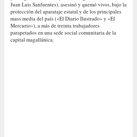
c
Juan Luis Sanfuentes), asesinó y quemó vivos, bajo la
a
protección del aparataje estatal y de los principales
]
mass media del país («El Diario Ilustrado» y «El
«
Mercurio»), a más de treinta trabajadores
L
parapetados en una sede social comunitaria de la
a
capital magallánica.
n
a
t
u
r
a
l
e
z
a
d
e
l
a
s