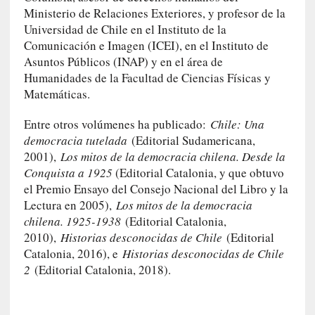
t
Ministerio de Relaciones Exteriores, y profesor de la
i
Universidad de Chile en el Instituto de la
c
Comunicación e Imagen (ICEI), en el Instituto de
a
Asuntos Públicos (INAP) y en el área de
]
Humanidades de la Facultad de Ciencias Físicas y
«
Matemáticas.
C
o
Entre otros volúmenes ha publicado:
Chile: Una
r
democracia tutelada
(Editorial Sudamericana,
t
2001),
Los mitos de la democracia chilena. Desde la
o
Conquista a 1925
(Editorial Catalonia, y que obtuvo
M
el Premio Ensayo del Consejo Nacional del Libro y la
a
Lectura en 2005),
Los mitos de la democracia
l
chilena. 1925-1938
(Editorial Catalonia,
t
2010),
Historias desconocidas de Chile
(Editorial
é
s
Catalonia, 2016), e
Historias desconocidas de Chile
»
2
(Editorial Catalonia, 2018).
:
U