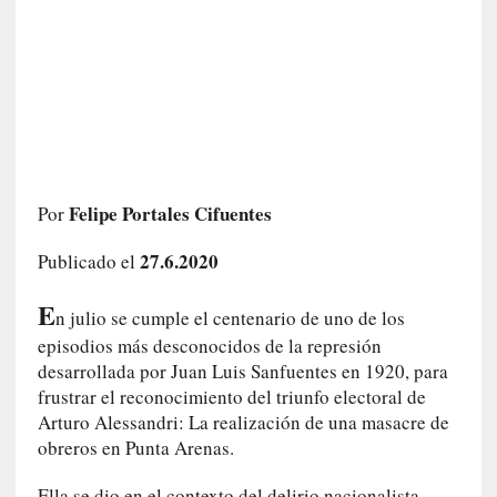
c
o
s
a
s
i
n
v
i
Felipe Portales Cifuentes
Por
s
27.6.2020
i
Publicado el
b
E
l
n julio se cumple el centenario de uno de los
e
episodios más desconocidos de la represión
s
desarrollada por Juan Luis Sanfuentes en 1920, para
»
frustrar el reconocimiento del triunfo electoral de
:
Arturo Alessandri: La realización de una masacre de
R
obreros en Punta Arenas.
e
a
Ella se dio en el contexto del delirio nacionalista