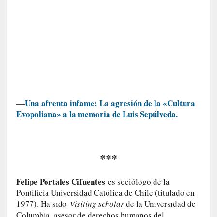
n
t
r
a
r
s
e
a
s
Una afrenta infame: La agresión de la «Cultura
—
í
Evopoliana» a la memoria de Luis Sepúlveda.
m
i
s
m
***
o
[
Felipe Portales Cifuentes
es sociólogo de la
C
Pontificia Universidad Católica de Chile (titulado en
r
1977). Ha sido
Visiting scholar
de la Universidad de
í
Columbia, asesor de derechos humanos del