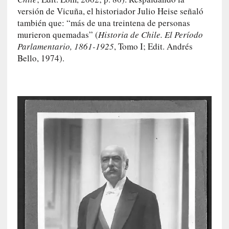
c
versión de Vicuña, el historiador Julio Heise señaló
a
también que: “más de una treintena de personas
N
murieron quemadas” (
Historia de Chile. El Período
a
Parlamentario, 1861-1925
, Tomo I; Edit. Andrés
c
Bello, 1974).
i
o
n
a
l
[
E
n
s
a
y
o
]
«