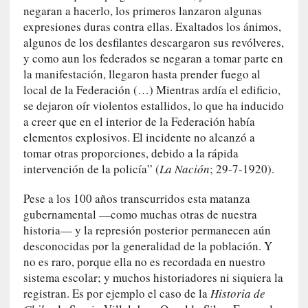
c
negaran a hacerlo, los primeros lanzaron algunas
o
expresiones duras contra ellas. Exaltados los ánimos,
n
algunos de los desfilantes descargaron sus revólveres,
v
y como aun los federados se negaran a tomar parte en
e
la manifestación, llegaron hasta prender fuego al
r
local de la Federación (…) Mientras ardía el edificio,
s
se dejaron oír violentos estallidos, lo que ha inducido
a
a creer que en el interior de la Federación había
c
elementos explosivos. El incidente no alcanzó a
i
tomar otras proporciones, debido a la rápida
ó
intervención de la policía” (
La Nación
; 29-7-1920).
n
c
Pese a los 100 años transcurridos esta matanza
o
gubernamental —como muchas otras de nuestra
n
historia— y la represión posterior permanecen aún
H
desconocidas por la generalidad de la población. Y
a
no es raro, porque ella no es recordada en nuestro
n
sistema escolar; y muchos historiadores ni siquiera la
s
registran. Es por ejemplo el caso de la
Historia de
-