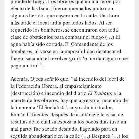
prenderle fuego. Los obreros que no murieron por
i
r
efecto de las balas, fueron quemados junto con
t
algunos heridos que cayeron en la calle. Una hora
u
más tarde el local ardía por todos lados. Al ser
d
requerido los bomberos, se encontraron con toda
e
clase de obstáculos para combatir el fuego (…) El
s
agua había sido cortada. El Comandante de los
y
bomberos, al verse en la imposibilidad de atacar el
d
fuego, sacando el revólver gritó: ‘o me dan agua o me
e
pego un tiro’ ”.
f
e
Además, Ojeda señaló que: “al incendio del local de
c
la Federación Obrera, al empastelamiento
t
(destrucción) e incendio del diario
El Trabajo
, a la
o
muerte de los obreros, hay que agregar el incendio de
s
la imprenta ‘El Socialista’, cuyo administrador,
d
Román Cifuentes, después de asaltársele la casa, de
e
resultas de lo cual su esposa a los pocos días tuvo un
l
mal parto, fue sacado desnudo, flagelado para en
a
seguida abandonarlo en la calle (…) Después (…) los
n