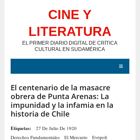
Saltar
CINE Y
al
contenido
LITERATURA
EL PRIMER DIARIO DIGITAL DE CRÍTICA
CULTURAL EN SUDAMÉRICA
MENÚ
El centenario de la masacre
E
obrera de Punta Arenas: La
N
impunidad y la infamia en la
T
historia de Chile
R
A
Etiquetas:
27 De Julio De 1920
D
Derechos Fundamentales
El Mercurio
Evópoli
A