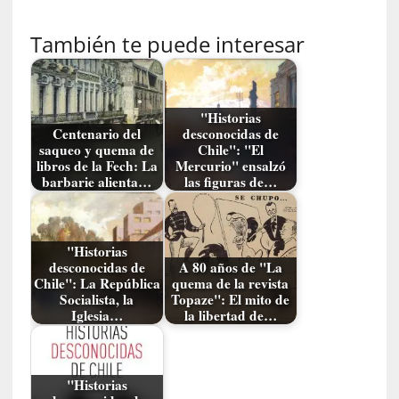
d
e
También te puede interesar
V
a
l
p
"Historias
Centenario del
desconocidas de
a
saqueo y quema de
Chile": "El
r
libros de la Fech: La
Mercurio" ensalzó
a
barbarie alienta…
las figuras de…
í
s
o
"Historias
desconocidas de
A 80 años de "La
[
Chile": La República
quema de la revista
C
Socialista, la
Topaze": El mito de
r
Iglesia…
la libertad de…
í
t
i
"Historias
c