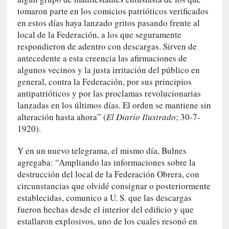
n
tomaron parte en los comicios patrióticos verificados
i
en estos días haya lanzado gritos pasando frente al
c
local de la Federación, a los que seguramente
a
respondieron de adentro con descargas. Sirven de
]
antecedente a esta creencia las afirmaciones de
P
algunos vecinos y la justa irritación del público en
a
general, contra la Federación, por sus principios
l
antipatrióticos y por las proclamas revolucionarias
a
lanzadas en los últimos días. El orden se mantiene sin
b
alteración hasta ahora” (
El Diario Ilustrado
; 30-7-
r
a
1920).
s
Y en un nuevo telegrama, el mismo día, Bulnes
d
e
agregaba: “Ampliando las informaciones sobre la
V
destrucción del local de la Federación Obrera, con
a
circunstancias que olvidé consignar o posteriormente
l
establecidas, comunico a U. S. que las descargas
é
fueron hechas desde el interior del edificio y que
r
estallaron explosivos, uno de los cuales resonó en