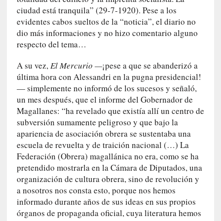
c
ciudad está tranquila” (29-7-1920). Pese a los
i
evidentes cabos sueltos de la “noticia”, el diario no
p
dio más informaciones y no hizo comentario alguno
a
respecto del tema…
r
a
A su vez,
El Mercurio —
¡pese a que se abanderizó a
l
última hora con Alessandri en la pugna presidencial!
l
— simplemente no informó de los sucesos y señaló,
e
un mes después, que el informe del Gobernador de
n
Magallanes: “ha revelado que existía allí un centro de
g
subversión sumamente peligroso y que bajo la
u
a
apariencia de asociación obrera se sustentaba una
j
escuela de revuelta y de traición nacional (…) La
e
Federación (Obrera) magallánica no era, como se ha
d
pretendido mostrarla en la Cámara de Diputados, una
e
organización de cultura obrera, sino de revolución y
s
a nosotros nos consta esto, porque nos hemos
u
informado durante años de sus ideas en sus propios
s
órganos de propaganda oficial, cuya literatura hemos
m