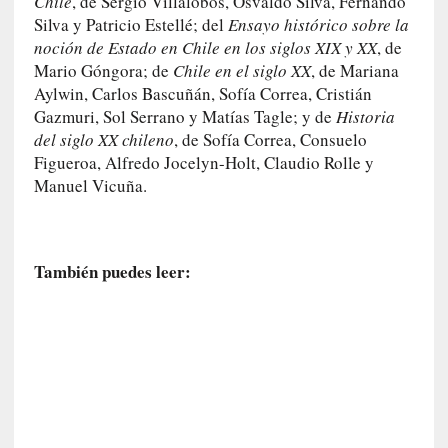
Chile
, de Sergio Villalobos, Osvaldo Silva, Fernando
G
Silva y Patricio Estellé; del
Ensayo histórico sobre la
e
o
noción de Estado en Chile en los siglos XIX y XX
, de
r
Mario Góngora; de
Chile en el siglo XX
, de Mariana
g
Aylwin, Carlos Bascuñán, Sofía Correa, Cristián
G
Gazmuri, Sol Serrano y Matías Tagle; y de
Historia
a
del siglo XX chileno
, de Sofía Correa, Consuelo
d
Figueroa, Alfredo Jocelyn-Holt, Claudio Rolle y
a
Manuel Vicuña.
m
e
r
»
También puedes leer:
:
E
s
e
e
n
c
o