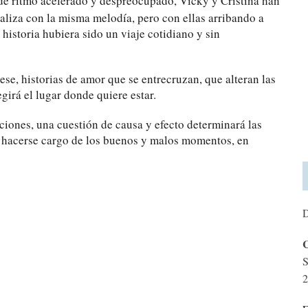
 de ritmo acelerado y despreocupado, Vicky y Cristina han
naliza con la misma melodía, pero con ellas arribando a
historia hubiera sido un viaje cotidiano y sin
e, historias de amor que se entrecruzan, que alteran las
egirá el lugar donde quiere estar.
ciones, una cuestión de causa y efecto determinará las
 hacerse cargo de los buenos y malos momentos, en
D
C
S
2