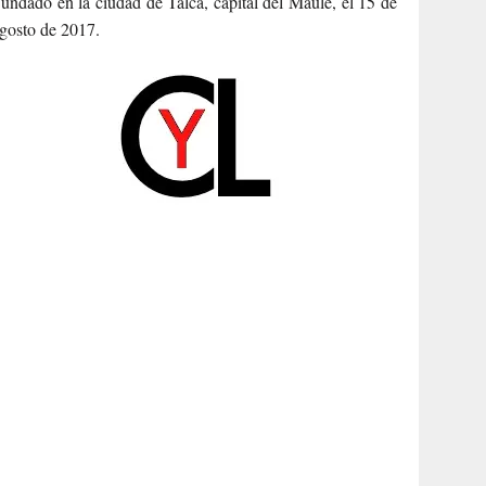
undado en la ciudad de Talca, capital del Maule, el 15 de
gosto de 2017.