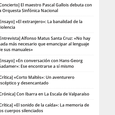
Concierto] El maestro Pascal Gallois debuta con
la Orquesta Sinfónica Nacional
Ensayo] «El extranjero»: La banalidad de la
iolencia
[Entrevista] Alfonso Matus Santa Cruz: «No hay
nada más necesario que emancipar al lenguaje
de sus manuales»
[Ensayo] «En conversación con Hans-Georg
Gadamer»: Ese encontrarse a sí mismo
Crítica] «Corto Maltés»: Un aventurero
escéptico y desencantado
Crónica] Con Ibarra en La Escala de Valparaíso
Crítica] «El sonido de la caída»: La memoria de
os cuerpos silenciados