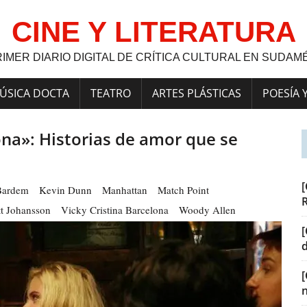
CINE Y LITERATURA
RIMER DIARIO DIGITAL DE CRÍTICA CULTURAL EN SUDAM
ÚSICA DOCTA
TEATRO
ARTES PLÁSTICAS
POESÍA 
ona»: Historias de amor que se
[
 Bardem
Kevin Dunn
Manhattan
Match Point
tt Johansson
Vicky Cristina Barcelona
Woody Allen
[