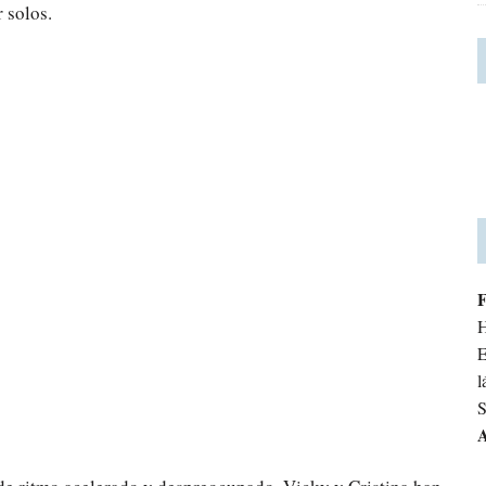
 solos.
H
E
l
S
A