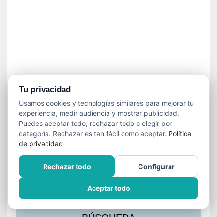
s
l
a
c
i
ó
n
a
u
Tu privacidad
d
Usamos cookies y tecnologías similares para mejorar tu
i
experiencia, medir audiencia y mostrar publicidad.
o
Puedes aceptar todo, rechazar todo o elegir por
v
categoría. Rechazar es tan fácil como aceptar.
Política
i
de privacidad
s
u
Rechazar todo
Configurar
a
l
Aceptar todo