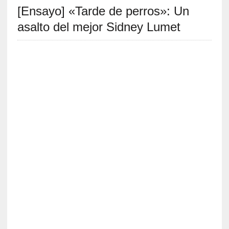
[Ensayo] «Tarde de perros»: Un
S
R
asalto del mejor Sidney Lumet
E
C
I
E
N
T
E
S
[
C
r
í
t
i