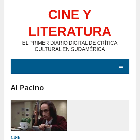
Saltar
CINE Y
al
contenido
LITERATURA
EL PRIMER DIARIO DIGITAL DE CRÍTICA
CULTURAL EN SUDAMÉRICA
MENÚ
Al Pacino
E
N
T
R
A
D
CINE
A