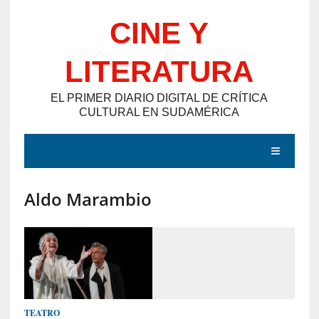
Saltar
CINE Y
al
contenido
LITERATURA
EL PRIMER DIARIO DIGITAL DE CRÍTICA
CULTURAL EN SUDAMÉRICA
MENÚ
Aldo Marambio
E
N
T
R
A
D
TEATRO
A