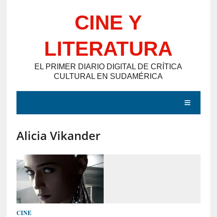
Saltar
CINE Y
al
contenido
LITERATURA
EL PRIMER DIARIO DIGITAL DE CRÍTICA
CULTURAL EN SUDAMÉRICA
MENÚ
Alicia Vikander
E
N
T
R
A
D
CINE
A