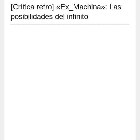
[Crítica retro] «Ex_Machina»: Las
S
R
posibilidades del infinito
E
C
I
E
N
T
E
S
[
C
r
í
t
i