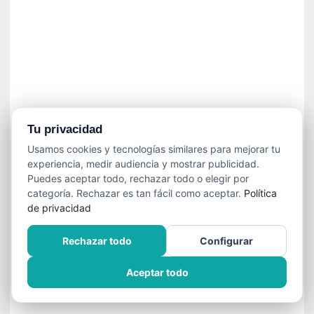
»
:
L
a
m
e
m
o
r
Tu privacidad
i
Usamos cookies y tecnologías similares para mejorar tu
a
experiencia, medir audiencia y mostrar publicidad.
d
Puedes aceptar todo, rechazar todo o elegir por
e
categoría. Rechazar es tan fácil como aceptar.
Política
l
de privacidad
o
s
Rechazar todo
Configurar
c
u
Aceptar todo
e
r
p