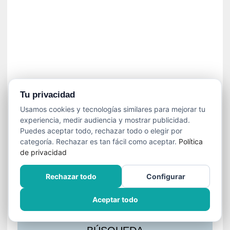
s
l
a
c
i
ó
n
a
u
Tu privacidad
d
Usamos cookies y tecnologías similares para mejorar tu
i
experiencia, medir audiencia y mostrar publicidad.
o
Puedes aceptar todo, rechazar todo o elegir por
v
categoría. Rechazar es tan fácil como aceptar.
Política
i
de privacidad
s
u
Rechazar todo
Configurar
a
l
Aceptar todo