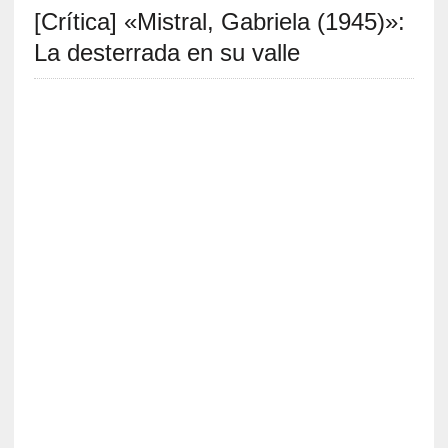
[Crítica] «Mistral, Gabriela (1945)»:
S
R
La desterrada en su valle
E
C
I
E
N
T
E
S
[
C
r
í
t
i