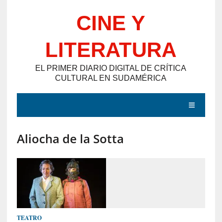
Saltar
CINE Y
al
contenido
LITERATURA
EL PRIMER DIARIO DIGITAL DE CRÍTICA
CULTURAL EN SUDAMÉRICA
MENÚ
Aliocha de la Sotta
E
N
T
R
A
D
TEATRO
A