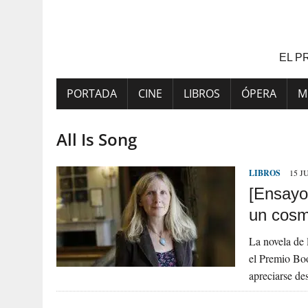
Saltar
al
contenido
EL P
PORTADA
CINE
LIBROS
ÓPERA
M
All Is Song
LIBROS
15 J
[Ensayo]
un cosm
La novela de 
el Premio Boo
apreciarse de