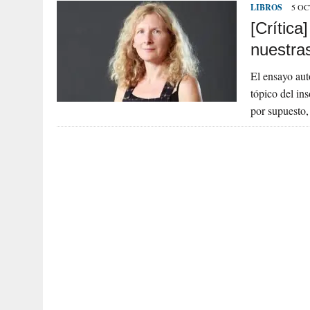
LIBROS
5 OC
[Crítica
nuestra
El ensayo aut
tópico del in
por supuesto,