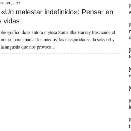
TUBRE, 2022
[
] «Un malestar indefinido»: Pensar en
v
s vidas
obiográfico de la autora inglesa Samantha Harvey trasciende el
somnio, para abarcar los miedos, las inseguridades, la soledad y
 la angustia que nos provoca…
[
[
[
l
[
t