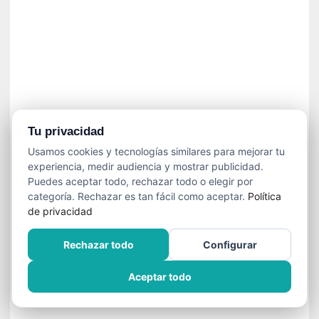
í
t
i
c
a
]
«
C
o
Tu privacidad
r
Usamos cookies y tecnologías similares para mejorar tu
t
experiencia, medir audiencia y mostrar publicidad.
o
Puedes aceptar todo, rechazar todo o elegir por
M
categoría. Rechazar es tan fácil como aceptar.
Política
a
de privacidad
l
t
Rechazar todo
Configurar
é
s
Aceptar todo
»
:
U