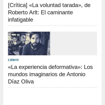
[Crítica] «La voluntad tarada», de
S
R
Roberto Arlt: El caminante
E
infatigable
C
I
E
N
T
E
S
LIBROS
«La experiencia deformativa»: Los
mundos imaginarios de Antonio
[
E
Díaz Oliva
n
s
a
y