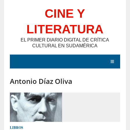
Saltar
CINE Y
al
contenido
LITERATURA
EL PRIMER DIARIO DIGITAL DE CRÍTICA
CULTURAL EN SUDAMÉRICA
MENÚ
Antonio Díaz Oliva
E
N
T
R
A
D
LIBROS
A