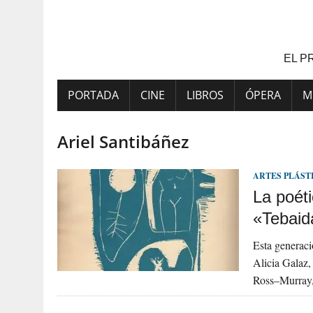
Saltar
al
contenido
EL P
PORTADA
CINE
LIBROS
ÓPERA
M
Ariel Santibáñez
ARTES PLÁST
La poéti
«Tebaid
Esta generaci
Alicia Galaz,
Ross–Murray,