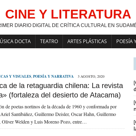
CINE Y LITERATURA
RIMER DIARIO DIGITAL DE CRÍTICA CULTURAL EN SUDAM
ÚSICA DOCTA
TEATRO
ARTES PLÁSTICAS
POESÍA 
ICAS Y VISUALES
,
POESÍA Y NARRATIVA
3 AGOSTO, 2020
[
ca de la retaguardia chilena: La revista
a» (fortaleza del desierto de Atacama)
ón de poetas nortinos de la década de 1960 y conformada por
 Ariel Santibáñez, Guillermo Deisler, Oscar Hahn, Guillermo
 Oliver Welden y Luis Moreno Pozo, entre…
[