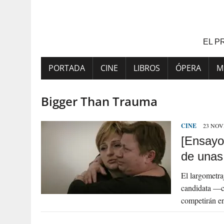
Saltar
al
contenido
EL P
PORTADA
CINE
LIBROS
ÓPERA
M
Bigger Than Trauma
CINE
23 NOV
[Ensayo
de unas
El largometra
candidata —c
competirán en