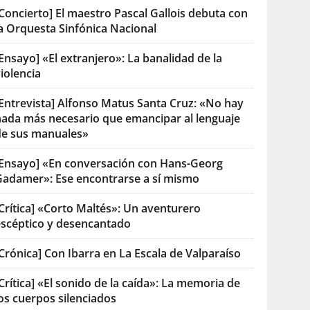
Concierto] El maestro Pascal Gallois debuta con
la Orquesta Sinfónica Nacional
Ensayo] «El extranjero»: La banalidad de la
iolencia
[Entrevista] Alfonso Matus Santa Cruz: «No hay
nada más necesario que emancipar al lenguaje
de sus manuales»
[Ensayo] «En conversación con Hans-Georg
Gadamer»: Ese encontrarse a sí mismo
Crítica] «Corto Maltés»: Un aventurero
escéptico y desencantado
Crónica] Con Ibarra en La Escala de Valparaíso
Crítica] «El sonido de la caída»: La memoria de
os cuerpos silenciados