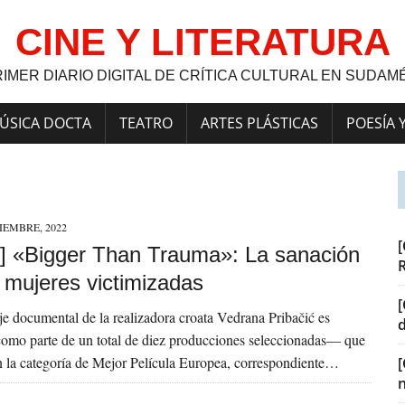
CINE Y LITERATURA
RIMER DIARIO DIGITAL DE CRÍTICA CULTURAL EN SUDAM
ÚSICA DOCTA
TEATRO
ARTES PLÁSTICAS
POESÍA 
IEMBRE, 2022
[
] «Bigger Than Trauma»: La sanación
 mujeres victimizadas
[
je documental de la realizadora croata Vedrana Pribačić es
omo parte de un total de diez producciones seleccionadas— que
 la categoría de Mejor Película Europea, correspondiente…