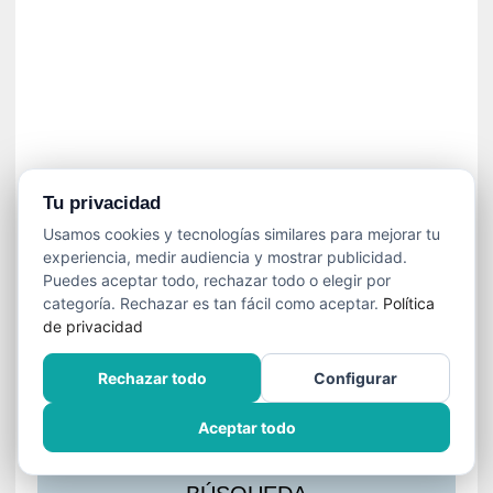
s
l
a
c
i
ó
n
a
u
Tu privacidad
d
Usamos cookies y tecnologías similares para mejorar tu
i
experiencia, medir audiencia y mostrar publicidad.
o
Puedes aceptar todo, rechazar todo o elegir por
v
categoría. Rechazar es tan fácil como aceptar.
Política
i
de privacidad
s
u
Rechazar todo
Configurar
a
l
Aceptar todo