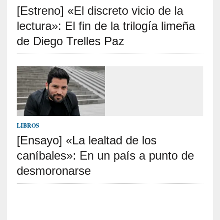
[Estreno] «El discreto vicio de la
S
R
lectura»: El fin de la trilogía limeña
E
de Diego Trelles Paz
C
I
E
N
T
E
S
LIBROS
[Ensayo] «La lealtad de los
caníbales»: En un país a punto de
[
C
desmoronarse
r
í
t
i