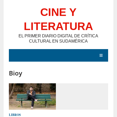
Saltar
CINE Y
al
contenido
LITERATURA
EL PRIMER DIARIO DIGITAL DE CRÍTICA
CULTURAL EN SUDAMÉRICA
MENÚ
Bioy
E
N
T
R
A
D
LIBROS
A