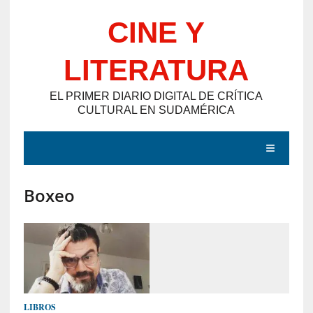
Saltar
CINE Y
al
contenido
LITERATURA
EL PRIMER DIARIO DIGITAL DE CRÍTICA
CULTURAL EN SUDAMÉRICA
MENÚ
Boxeo
E
N
T
R
A
D
LIBROS
A