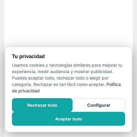
]
C
o
n
I
b
a
r
r
Tu privacidad
a
Usamos cookies y tecnologías similares para mejorar tu
e
experiencia, medir audiencia y mostrar publicidad.
n
Puedes aceptar todo, rechazar todo o elegir por
L
categoría. Rechazar es tan fácil como aceptar.
Política
a
de privacidad
E
s
Rechazar todo
Configurar
c
a
Aceptar todo
l
a
d