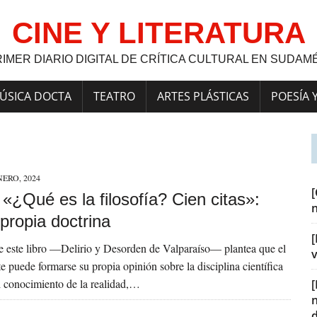
CINE Y LITERATURA
RIMER DIARIO DIGITAL DE CRÍTICA CULTURAL EN SUDAM
ÚSICA DOCTA
TEATRO
ARTES PLÁSTICAS
POESÍA 
NERO, 2024
] «¿Qué es la filosofía? Cien citas»:
 propia doctrina
[
de este libro —Delirio y Desorden de Valparaíso— plantea que el
v
te puede formarse su propia opinión sobre la disciplina científica
 conocimiento de la realidad,…