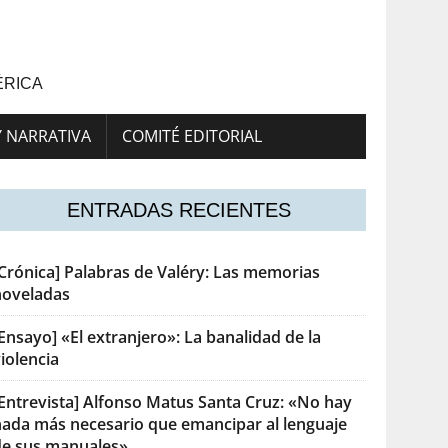
ÉRICA
Y NARRATIVA
COMITÉ EDITORIAL
ENTRADAS RECIENTES
[Crónica] Palabras de Valéry: Las memorias
noveladas
Ensayo] «El extranjero»: La banalidad de la
iolencia
[Entrevista] Alfonso Matus Santa Cruz: «No hay
nada más necesario que emancipar al lenguaje
de sus manuales»