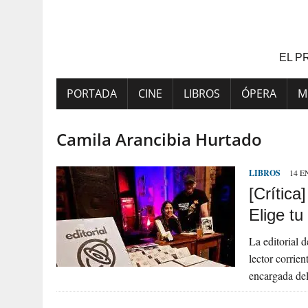
Saltar
al
contenido
EL P
PORTADA
CINE
LIBROS
ÓPERA
M
Camila Arancibia Hurtado
LIBROS
14 E
[Crítica
Elige tu
La editorial 
lector corrien
encargada del