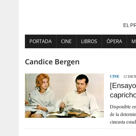
Saltar
al
contenido
EL P
PORTADA
CINE
LIBROS
ÓPERA
M
Candice Bergen
CINE
12 DIC
[Ensayo
caprich
Disponible en
de la determin
cineasta est