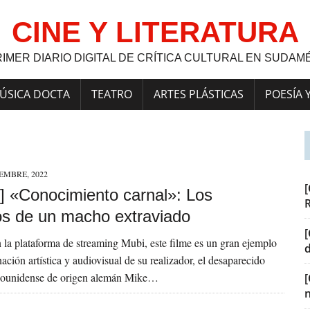
CINE Y LITERATURA
RIMER DIARIO DIGITAL DE CRÍTICA CULTURAL EN SUDAM
ÚSICA DOCTA
TEATRO
ARTES PLÁSTICAS
POESÍA 
IEMBRE, 2022
[
] «Conocimiento carnal»: Los
os de un macho extraviado
[
 la plataforma de streaming Mubi, este filme es un gran ejemplo
ación artística y audiovisual de su realizador, el desaparecido
adounidense de origen alemán Mike…