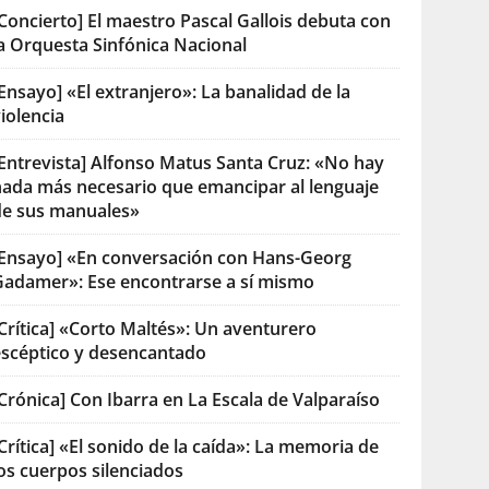
Concierto] El maestro Pascal Gallois debuta con
la Orquesta Sinfónica Nacional
Ensayo] «El extranjero»: La banalidad de la
iolencia
[Entrevista] Alfonso Matus Santa Cruz: «No hay
nada más necesario que emancipar al lenguaje
de sus manuales»
[Ensayo] «En conversación con Hans-Georg
Gadamer»: Ese encontrarse a sí mismo
Crítica] «Corto Maltés»: Un aventurero
escéptico y desencantado
Crónica] Con Ibarra en La Escala de Valparaíso
Crítica] «El sonido de la caída»: La memoria de
os cuerpos silenciados