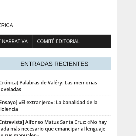
ÉRICA
Y NARRATIVA
COMITÉ EDITORIAL
ENTRADAS RECIENTES
[Crónica] Palabras de Valéry: Las memorias
noveladas
Ensayo] «El extranjero»: La banalidad de la
iolencia
[Entrevista] Alfonso Matus Santa Cruz: «No hay
nada más necesario que emancipar al lenguaje
de sus manuales»