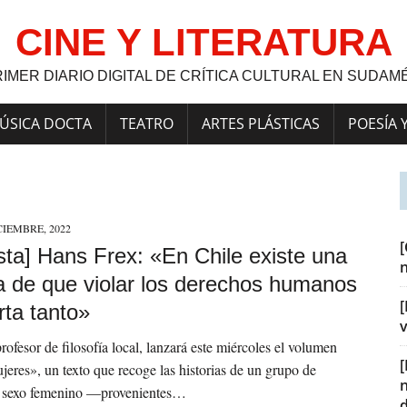
CINE Y LITERATURA
RIMER DIARIO DIGITAL DE CRÍTICA CULTURAL EN SUDAM
ÚSICA DOCTA
TEATRO
ARTES PLÁSTICAS
POESÍA 
CIEMBRE, 2022
sta] Hans Frex: «En Chile existe una
a de que violar los derechos humanos
[
rta tanto»
v
profesor de filosofía local, lanzará este miércoles el volumen
eres», un texto que recoge las historias de un grupo de
l sexo femenino —provenientes…