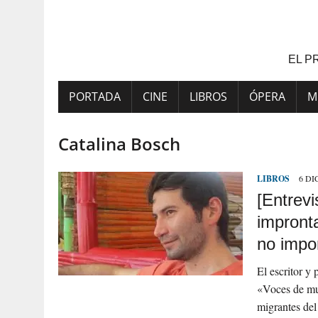
Saltar
al
contenido
EL P
PORTADA
CINE
LIBROS
ÓPERA
M
Catalina Bosch
LIBROS
6 DI
[Entrevi
impront
no impo
El escritor y 
«Voces de muj
migrantes de