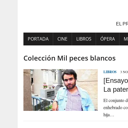
Saltar
al
contenido
EL P
PORTADA
CINE
LIBROS
ÓPERA
M
Colección Mil peces blancos
LIBROS
3 NO
[Ensayo
La pate
El conjunto d
enhebrado con
hija…