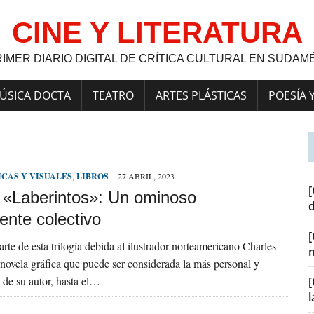
CINE Y LITERATURA
RIMER DIARIO DIGITAL DE CRÍTICA CULTURAL EN SUDAM
ÚSICA DOCTA
TEATRO
ARTES PLÁSTICAS
POESÍA 
ICAS Y VISUALES
,
LIBROS
27 ABRIL, 2023
[
a] «Laberintos»: Un ominoso
ente colectivo
rte de esta trilogía debida al ilustrador norteamericano Charles
novela gráfica que puede ser considerada la más personal y
e de su autor, hasta el…
[