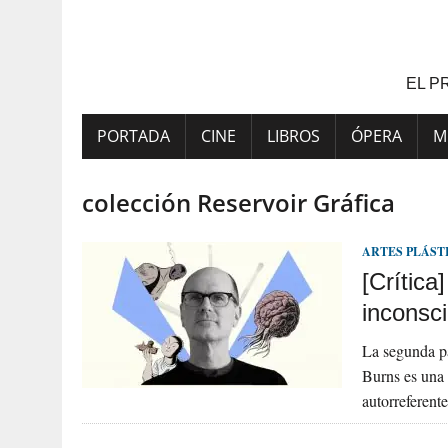
Saltar
al
contenido
EL P
PORTADA
CINE
LIBROS
ÓPERA
M
colección Reservoir Gráfica
ARTES PLÁST
[Crític
inconsci
La segunda pa
Burns es una 
autorreferent