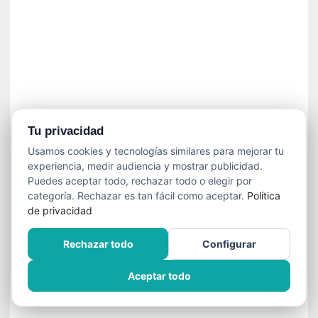
]
C
o
n
I
b
a
r
r
Tu privacidad
a
Usamos cookies y tecnologías similares para mejorar tu
e
experiencia, medir audiencia y mostrar publicidad.
n
Puedes aceptar todo, rechazar todo o elegir por
L
categoría. Rechazar es tan fácil como aceptar.
Política
a
de privacidad
E
s
Rechazar todo
Configurar
c
a
Aceptar todo
l
a
d