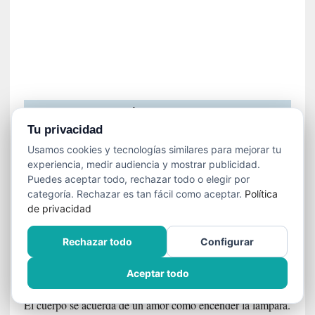
e
r
l
í
n
BÚSQUEDA
Tu privacidad
Usamos cookies y tecnologías similares para mejorar tu
Buscar:
experiencia, medir audiencia y mostrar publicidad.
Puedes aceptar todo, rechazar todo o elegir por
categoría. Rechazar es tan fácil como aceptar.
Política
de privacidad
ACERCA DE ESTE MEDIO
Rechazar todo
Configurar
FUGA EN LILA
Aceptar todo
Había que escribir sin para qué, sin para quién.
El cuerpo se acuerda de un amor como encender la lámpara.