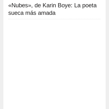
«Nubes», de Karin Boye: La poeta
S
R
sueca más amada
E
C
I
E
N
T
E
S
[
C
r
ó
n
i