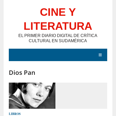
Saltar
CINE Y
al
contenido
LITERATURA
EL PRIMER DIARIO DIGITAL DE CRÍTICA
CULTURAL EN SUDAMÉRICA
MENÚ
Dios Pan
E
N
T
R
A
D
LIBROS
A